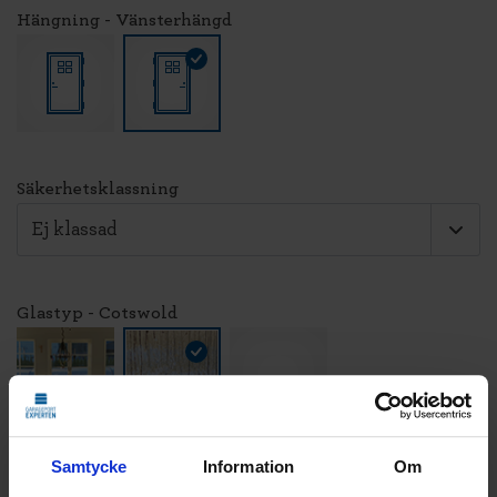
Hängning - Vänsterhängd
Säkerhetsklassning
Glastyp - Cotswold
Samtycke
Information
Om
LÄGG TILL