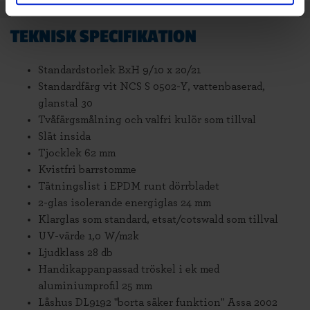
TEKNISK SPECIFIKATION
Standardstorlek BxH 9/10 x 20/21
Standardfärg vit NCS S 0502-Y, vattenbaserad,
glanstal 30
Tvåfärgsmålning och valfri kulör som tillval
Slät insida
Tjocklek 62 mm
Kvistfri barrstomme
Tätningslist i EPDM runt dörrbladet
2-glas isolerande energiglas 24 mm
Klarglas som standard, etsat/cotswald som tillval
UV-värde 1,0 W/m2k
Ljudklass 28 db
Handikappanpassad tröskel i ek med
aluminiumprofil 25 mm
Låshus DL9192 "borta säker funktion" Assa 2002