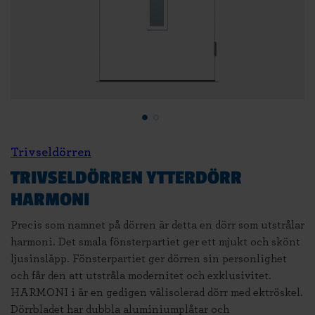
Trivseldörren
TRIVSELDÖRREN YTTERDÖRR
HARMONI
Precis som namnet på dörren är detta en dörr som utstrålar
harmoni. Det smala fönsterpartiet ger ett mjukt och skönt
ljusinsläpp. Fönsterpartiet ger dörren sin personlighet
och får den att utstråla modernitet och exklusivitet.
HARMONI i är en gedigen välisolerad dörr med ektröskel.
Dörrbladet har dubbla aluminiumplåtar och