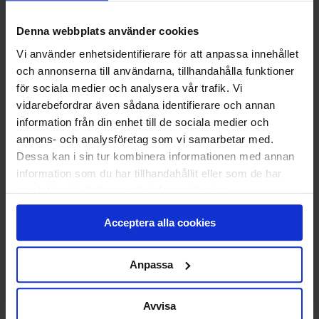
STANDARDMONTAGE
Vi monterar och CE-märker din nya port.
Denna webbplats använder cookies
Den gamla tar vi med och återvinner åt dig.
Vi använder enhetsidentifierare för att anpassa innehållet
Klicka
här
för att se vad som ingår i ett
och annonserna till användarna, tillhandahålla funktioner
standardmontage.
för sociala medier och analysera vår trafik. Vi
vidarebefordrar även sådana identifierare och annan
information från din enhet till de sociala medier och
13 588
KR
annons- och analysföretag som vi samarbetar med.
Pris
Dessa kan i sin tur kombinera informationen med annan
information som du har tillhandahållit eller som de har
Delbetala med Svea(
Info
)
samlat in när du har använt deras tjänster.
Lägg i varukorg
Acceptera alla cookies
Beräknad leveranstid 6-8 veckor. Vid montering
Anpassa
är leveranstiden något längre.
Avvisa