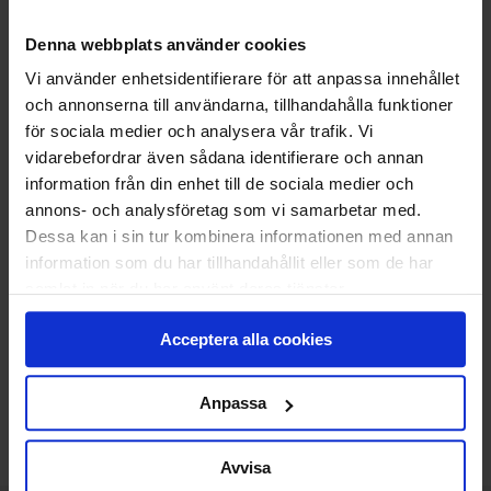
STANDARDMONTAGE
Vi monterar och CE-märker din nya port.
Denna webbplats använder cookies
Den gamla tar vi med och återvinner åt dig.
Vi använder enhetsidentifierare för att anpassa innehållet
Klicka
här
för att se vad som ingår i ett
och annonserna till användarna, tillhandahålla funktioner
standardmontage.
för sociala medier och analysera vår trafik. Vi
vidarebefordrar även sådana identifierare och annan
information från din enhet till de sociala medier och
14 588
KR
annons- och analysföretag som vi samarbetar med.
Pris
Dessa kan i sin tur kombinera informationen med annan
Delbetala med Svea(
Info
)
information som du har tillhandahållit eller som de har
samlat in när du har använt deras tjänster.
Lägg i varukorg
Acceptera alla cookies
Beräknad leveranstid 6-8 veckor. Vid montering
är leveranstiden något längre.
Anpassa
Avvisa