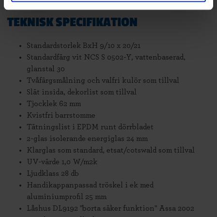
TEKNISK SPECIFIKATION
Standardstorlek BxH 9/10 x 20/21
Standardfärg vit NCS S 0502-Y, vattenbaserad,
glanstal 30
Tvåfärgsmålning och valfri kulör som tillval
Slät insida, dekorlist som tillval
Tjocklek 62 mm
Kvistfri barrstomme
Tätningslist i EPDM runt dörrbladet
2-glas isolerande energiglas 24 mm
Klarglas som standard, etsat/cotswald som tillval
UV-värde 1,0 W/m2k
Ljudklass 28 db
Handikappanpassad tröskel i ek med
aluminiumprofil 25 mm
Låshus DL9192 "borta säker funktion" Assa 2002