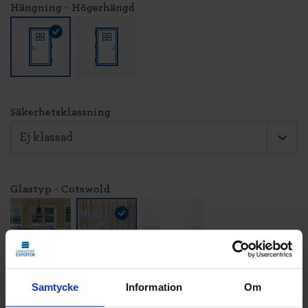
Hängning - Högerhängd
Säkerhetsklassning
Glastyp - Cotswold
Samtycke
Information
Om
LÄGG TILL