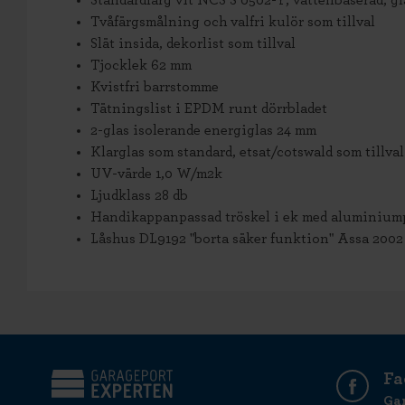
Standardfärg vit NCS S 0502-Y, vattenbaserad, gl
Tvåfärgsmålning och valfri kulör som tillval
Slät insida, dekorlist som tillval
Tjocklek 62 mm
Kvistfri barrstomme
Tätningslist i EPDM runt dörrbladet
2-glas isolerande energiglas 24 mm
Klarglas som standard, etsat/cotswald som tillval
UV-värde 1,0 W/m2k
Ljudklass 28 db
Handikappanpassad tröskel i ek med aluminiump
Låshus DL9192 "borta säker funktion" Assa 2002
Fa
Ga