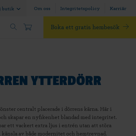
Om oss
Integritetspolicy
Karriär
j butik
Boka ett gratis hembesök
RREN YTTERDÖRR
önster centralt placerade i dörrens kärna. Här i
och skapar en nyfikenhet blandad med integritet.
r ett vackert extra ljus i entrén utan att störa
n känsla av både modernitet och hemtrevnad.