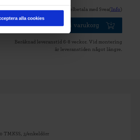
Delbetala med Svea(
Info
)
ceptera alla cookies
Lägg i varukorg
Beräknad leveranstid 6-8 veckor. Vid montering
är leveranstiden något längre.
10 TMKSS, 3/enkeldörr