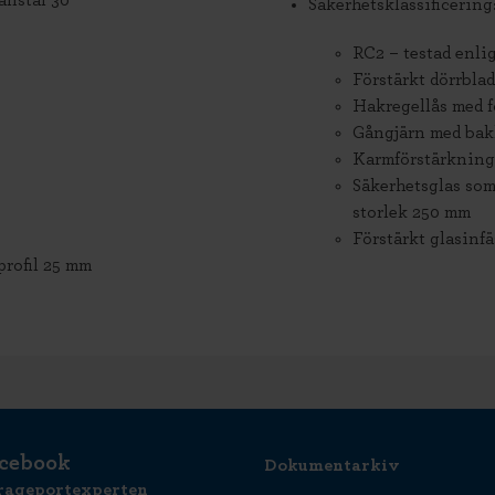
anstal 30
Säkerhetsklassificering
RC2 – testad enli
Förstärkt dörrblad
Hakregellås med f
Gångjärn med bakk
Karmförstärkning
Säkerhetsglas som
storlek 250 mm
Förstärkt glasinf
rofil 25 mm
cebook
Dokumentarkiv
rageportexperten