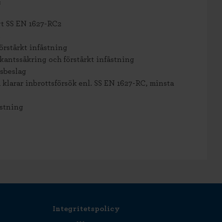
:
gt SS EN 1627-RC2
örstärkt infästning
antssäkring och förstärkt infästning
sbeslag
 klarar inbrottsförsök enl. SS EN 1627-RC, minsta
ästning
Integritetspolicy