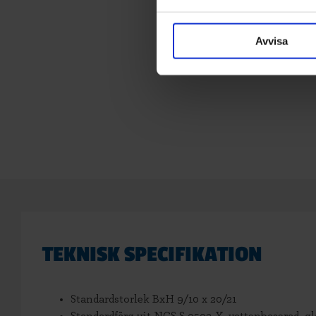
Avvisa
TEKNISK SPECIFIKATION
Standardstorlek BxH 9/10 x 20/21