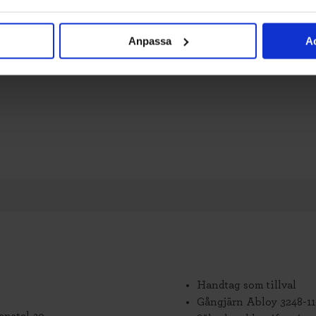
Anpassa
Ac
Handtag som tillval
Gångjärn Abloy 3248-1