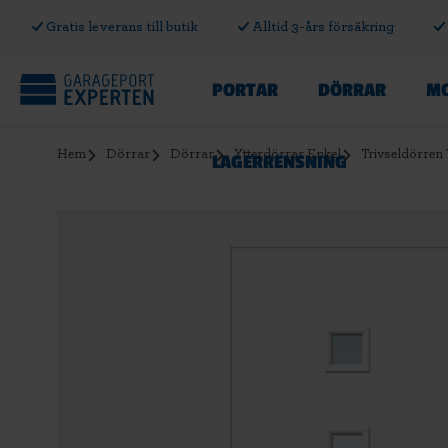
Gratis leverans till butik
Alltid 3-års försäkring
PORTAR
DÖRRAR
MO
Hem
Dörrar
Dörrar
Ytterdörrar Enkel
Trivseldörren 
LAGERRENSNING