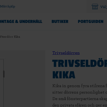
Måtthjälp
Väl
NTAGE & UNDERHÅLL
BUTIKER
PORTGUIDEN
Ytterdörr Kika
Trivseldörren
TRIVSELDÖ
KIKA
Kika in genom fyra stilrena f
sitter dörrens personlighet 
De små fönsterpartierna skapa
den privata sfären och ger e