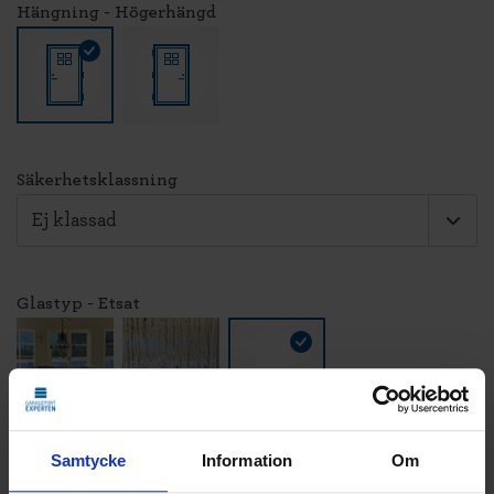
Hängning - Högerhängd
Säkerhetsklassning
Glastyp - Etsat
Samtycke
Information
Om
LÄGG TILL