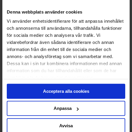
STANDARDMONTAGE
Vi monterar och CE-märker din nya port.
Denna webbplats använder cookies
Den gamla tar vi med och återvinner åt dig.
Vi använder enhetsidentifierare för att anpassa innehållet
Klicka
här
för att se vad som ingår i ett
och annonserna till användarna, tillhandahålla funktioner
standardmontage.
för sociala medier och analysera vår trafik. Vi
vidarebefordrar även sådana identifierare och annan
information från din enhet till de sociala medier och
20 038
KR
annons- och analysföretag som vi samarbetar med.
Pris
Dessa kan i sin tur kombinera informationen med annan
Delbetala med Svea(
Info
)
information som du har tillhandahållit eller som de har
samlat in när du har använt deras tjänster.
Lägg i varukorg
Acceptera alla cookies
Beräknad leveranstid 6-8 veckor. Vid montering
är leveranstiden något längre.
Anpassa
Avvisa