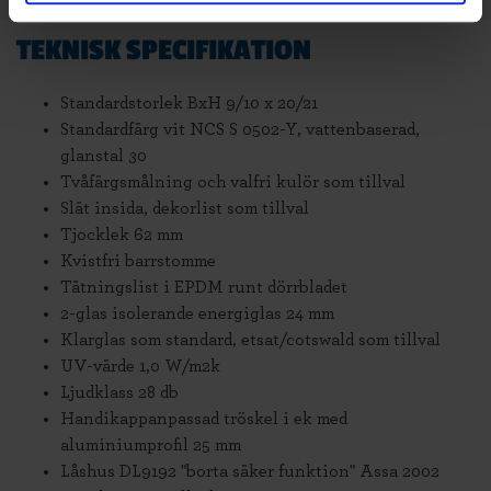
TEKNISK SPECIFIKATION
Standardstorlek BxH 9/10 x 20/21
Standardfärg vit NCS S 0502-Y, vattenbaserad,
glanstal 30
Tvåfärgsmålning och valfri kulör som tillval
Slät insida, dekorlist som tillval
Tjocklek 62 mm
Kvistfri barrstomme
Tätningslist i EPDM runt dörrbladet
2-glas isolerande energiglas 24 mm
Klarglas som standard, etsat/cotswald som tillval
UV-värde 1,0 W/m2k
Ljudklass 28 db
Handikappanpassad tröskel i ek med
aluminiumprofil 25 mm
Låshus DL9192 "borta säker funktion" Assa 2002