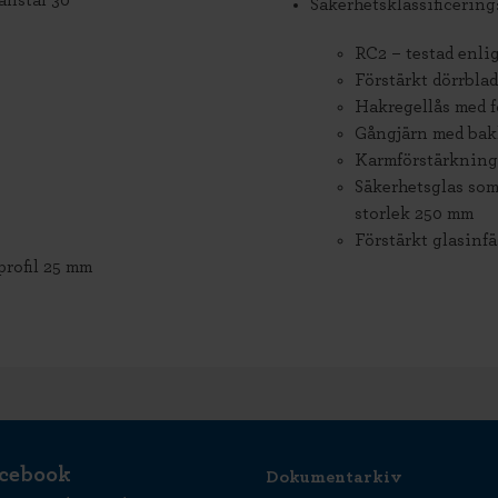
anstal 30
Säkerhetsklassificering
RC2 – testad enli
Förstärkt dörrblad
Hakregellås med f
Gångjärn med bakk
Karmförstärkning
Säkerhetsglas som
storlek 250 mm
Förstärkt glasinf
rofil 25 mm
cebook
Dokumentarkiv