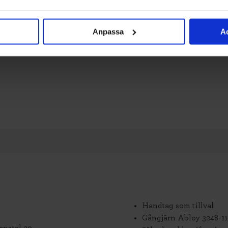
Anpassa
Ac
Handtag som tillval
Gångjärn Abloy 3248-1