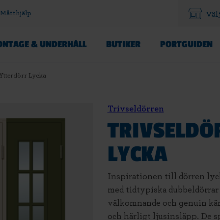
Måtthjälp
Väl
NTAGE & UNDERHÅLL
BUTIKER
PORTGUIDEN
 Ytterdörr Lycka
Trivseldörren
TRIVSELDÖ
LYCKA
Inspirationen till dörren lyc
med tidtypiska dubbeldörrar 
välkomnande och genuin käns
och härligt ljusinsläpp. De 