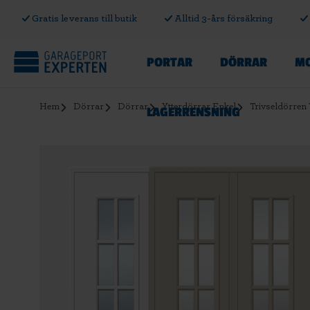
Gratis leverans till butik
Alltid 3-års försäkring
PORTAR
DÖRRAR
MO
Hem
Dörrar
Dörrar
Ytterdörrar Enkel
Trivseldörren
LAGERRENSNING