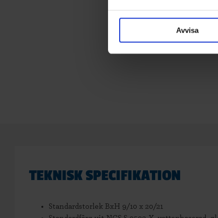
Avvisa
TEKNISK SPECIFIKATION
Standardstorlek BxH 9/10 x 20/21