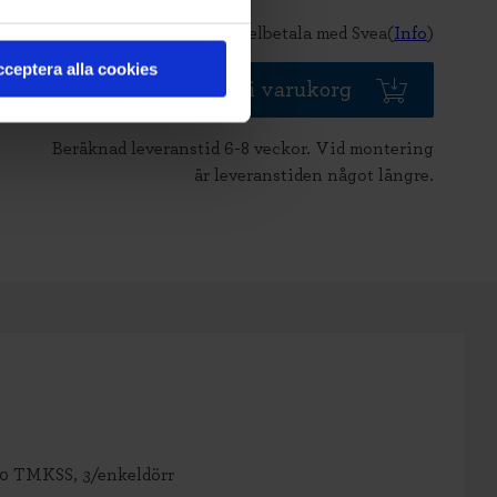
Delbetala med Svea(
Info
)
ceptera alla cookies
Lägg i varukorg
Beräknad leveranstid 6-8 veckor. Vid montering
är leveranstiden något längre.
10 TMKSS, 3/enkeldörr