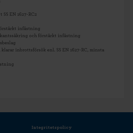
:
gt SS EN 1627-RC2
örstärkt infästning
antssäkring och förstärkt infästning
sbeslag
 klarar inbrottsförsök enl. SS EN 1627-RC, minsta
ästning
Integritetspolicy