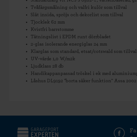
Standardfärg vit NCS S 0502-Y, vattenbaserad, gl
Tvåfärgsmålning och valfri kulör som tillval
Slät insida, spröjs och dekorlist som tillval
Tjocklek 62 mm
Kvistfri barrstomme
Tätningslist i EPDM runt dörrbladet
2-glas isolerande energiglas 24 mm
Klarglas som standard, etsat/cotswald som tillval
UV-värde 1,0 W/m2k
Ljudklass 28 db
Handikappanpassad tröskel i ek med aluminiump
Låshus DL9192 "borta säker funktion" Assa 2002
Fa