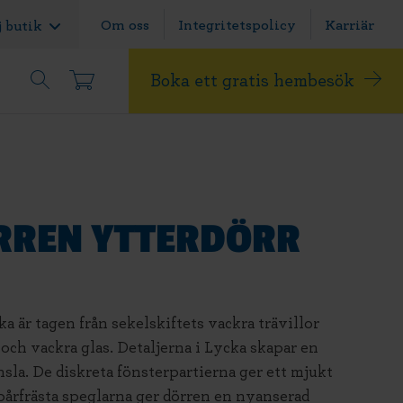
Om oss
Integritetspolicy
Karriär
j butik
Boka ett gratis hembesök
RREN YTTERDÖRR
ka är tagen från sekelskiftets vackra trävillor
och vackra glas. Detaljerna i Lycka skapar en
la. De diskreta fönsterpartierna ger ett mjukt
spårfrästa speglarna ger dörren en nyanserad