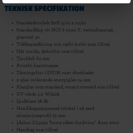
TEKNISK SPECIFIKATION
Standardstorlek BxH 9/10 x 20/21
Standardfärg vit NCS S 0502-Y, vattenbaserad,
glanstal 30
Tvåfärgsmålning och valfri kulör som tillval
Slät insida, dekorlist som tillval
Tjocklek 62 mm
Kvistfri barrstomme
Tätningslist i EPDM runt dörrbladet
2-glas isolerande energiglas 24 mm
Klarglas som standard, etsat/cotswald som tillval
UV-värde 1,0 W/m2k
Ljudklass 28 db
Handikappanpassad tröskel i ek med
aluminiumprofil 25 mm
Låshus DL9192 "borta säker funktion" Assa 2002
Handtag som tillval