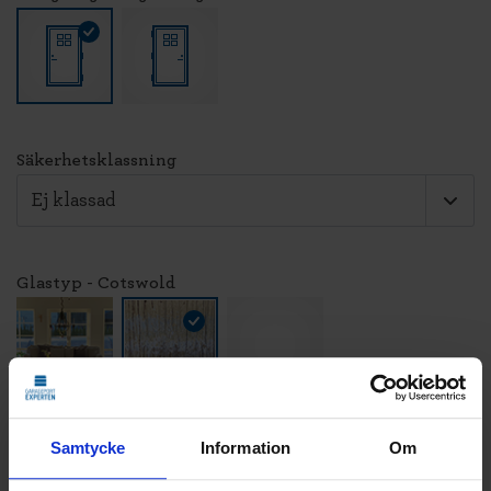
Säkerhetsklassning
Glastyp - Cotswold
LÄGG TILL
Samtycke
Information
Om
STANDARDMONTAGE