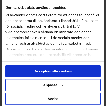
Vi monterar och CE-märker din nya port.
Denna webbplats använder cookies
Den gamla tar vi med och återvinner åt dig.
Vi använder enhetsidentifierare för att anpassa innehållet
Klicka
här
för att se vad som ingår i ett
och annonserna till användarna, tillhandahålla funktioner
standardmontage.
för sociala medier och analysera vår trafik. Vi
vidarebefordrar även sådana identifierare och annan
information från din enhet till de sociala medier och
22 038
KR
Pris
annons- och analysföretag som vi samarbetar med.
Dessa kan i sin tur kombinera informationen med annan
Delbetala med Svea(
Info
)
information som du har tillhandahållit eller som de har
samlat in när du har använt deras tjänster.
Lägg i varukorg
Acceptera alla cookies
Beräknad leveranstid 6-8 veckor. Vid montering
är leveranstiden något längre.
Anpassa
Avvisa