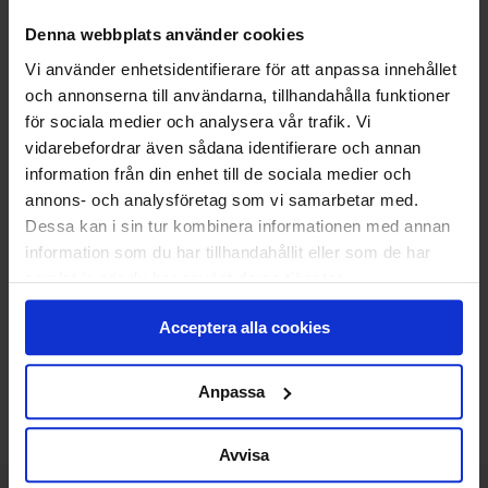
Vi monterar och CE-märker din nya port.
Denna webbplats använder cookies
Den gamla tar vi med och återvinner åt dig.
Vi använder enhetsidentifierare för att anpassa innehållet
Klicka
här
för att se vad som ingår i ett
och annonserna till användarna, tillhandahålla funktioner
standardmontage.
för sociala medier och analysera vår trafik. Vi
vidarebefordrar även sådana identifierare och annan
information från din enhet till de sociala medier och
13 900
KR
Pris
annons- och analysföretag som vi samarbetar med.
Dessa kan i sin tur kombinera informationen med annan
Delbetala med Svea(
Info
)
information som du har tillhandahållit eller som de har
samlat in när du har använt deras tjänster.
Lägg i varukorg
Acceptera alla cookies
Beräknad leveranstid 6-8 veckor. Vid montering
är leveranstiden något längre.
Anpassa
Avvisa