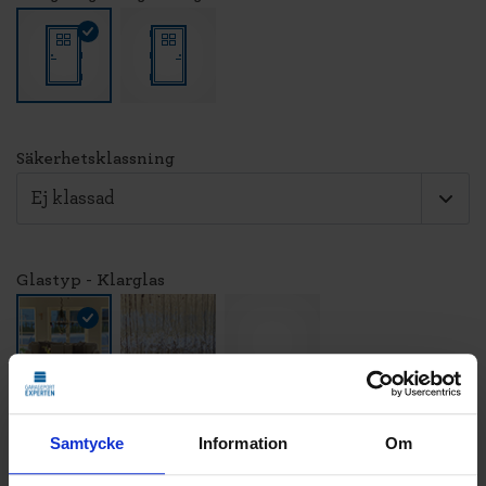
Säkerhetsklassning
Glastyp - Klarglas
LÄGG TILL
Samtycke
Information
Om
STANDARDMONTAGE