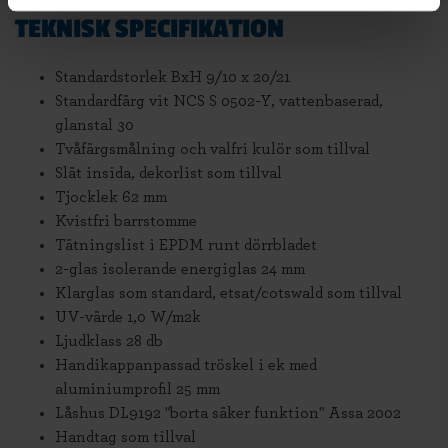
TEKNISK SPECIFIKATION
Standardstorlek BxH 9/10 x 20/21
Standardfärg vit NCS S 0502-Y, vattenbaserad,
glanstal 30
Tvåfärgsmålning och valfri kulör som tillval
Slät insida, dekorlist som tillval
Tjocklek 62 mm
Kvistfri barrstomme
Tätningslist i EPDM runt dörrbladet
2-glas isolerande energiglas 24 mm
Klarglas som standard, etsat/cotswald som tillval
UV-värde 1,0 W/m2k
Ljudklass 28 db
Handikappanpassad tröskel i ek med
aluminiumprofil 25 mm
Låshus DL9192 "borta säker funktion" Assa 2002
Handtag som tillval