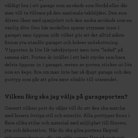
väldigt bra i ett garage som används som förråd eller där
man vill ta tillvara på den maximala takhöjden. Den ena
dörren låser med spanjolett och den andra används som en
vanlig dörr. Den här modellen sparar utrymme inne i
garaget men öppnas utåt vilket gör att det alltid måste
finnas yta utanför garaget och kräver snöskottning.
Vipporten är lite lik takskjutport men inte ”ledad” på
samma sätt. Porten är istället i ett helt stycke som bara
delvis öppnas in i garaget, resten av porten sticker ut lite
som en keps. Bra om man inte har så djupt garage och den
porttyp som går att göra mest sömlös till utseendet.
Vilken färg ska jag välja på garageporten?
Oavsett vilken port du väljer vill du att den ska matcha
med husets övriga stil och exteriör. Alla porttyper finns i
flera olika stilar och material med möjlighet till fönster,
yta och dekoration. När du ska göra portens färgval
rekommenderar vi ofta att välja samma färg på port och