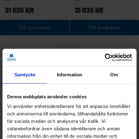
21 025 KR
21 025 KR
Till produkten
Till produkten
Samtycke
Information
Om
Denna webbplats använder cookies
Vi använder enhetsidentifierare för att anpassa innehållet
och annonserna till användarna, tillhandahålla funktioner
Hörmann Takskjutport LPU
Hörmann Takskjutport LPU
för sociala medier och analysera vår trafik. Vi
42
42
vidarebefordrar även sådana identifierare och annan
27 250 KR
26 362 KR
information från din enhet till de sociala medier och