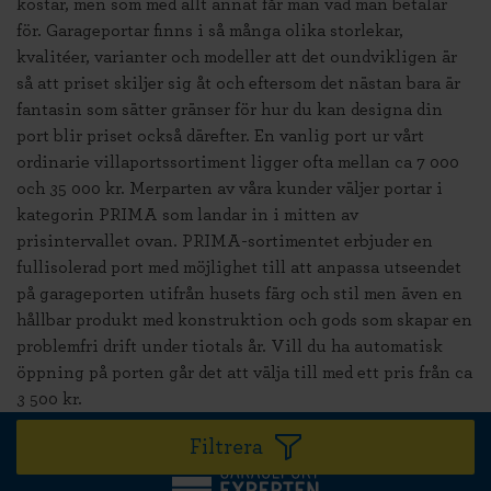
kostar, men som med allt annat får man vad man betalar
för. Garageportar finns i så många olika storlekar,
kvalitéer, varianter och modeller att det oundvikligen är
så att priset skiljer sig åt och eftersom det nästan bara är
fantasin som sätter gränser för hur du kan designa din
port blir priset också därefter. En vanlig port ur vårt
ordinarie villaportssortiment ligger ofta mellan ca 7 000
och 35 000 kr. Merparten av våra kunder väljer portar i
kategorin PRIMA som landar in i mitten av
prisintervallet ovan. PRIMA-sortimentet erbjuder en
fullisolerad port med möjlighet till att anpassa utseendet
på garageporten utifrån husets färg och stil men även en
hållbar produkt med konstruktion och gods som skapar en
problemfri drift under tiotals år. Vill du ha automatisk
öppning på porten går det att välja till med ett pris från ca
3 500 kr.
Filtrera