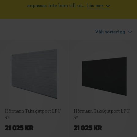
anpassas inte bara till ut...
Läs mer
Hörmann Takskjutport LPU
Hörmann Takskjutport LPU
42
42
21 025 KR
21 025 KR