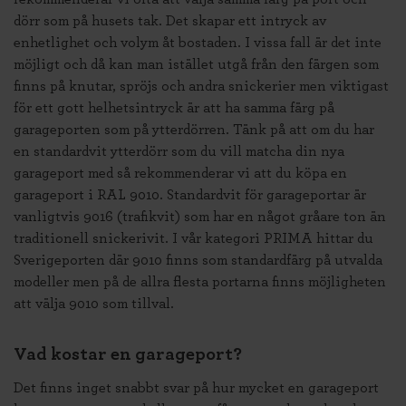
dörr som på husets tak. Det skapar ett intryck av
enhetlighet och volym åt bostaden. I vissa fall är det inte
möjligt och då kan man istället utgå från den färgen som
finns på knutar, spröjs och andra snickerier men viktigast
för ett gott helhetsintryck är att ha samma färg på
garageporten som på ytterdörren. Tänk på att om du har
en standardvit ytterdörr som du vill matcha din nya
garageport med så rekommenderar vi att du köpa en
garageport i RAL 9010. Standardvit för garageportar är
vanligtvis 9016 (trafikvit) som har en något gråare ton än
traditionell snickerivit. I vår kategori PRIMA hittar du
Sverigeporten där 9010 finns som standardfärg på utvalda
modeller men på de allra flesta portarna finns möjligheten
att välja 9010 som tillval.
Vad kostar en garageport?
Det finns inget snabbt svar på hur mycket en garageport