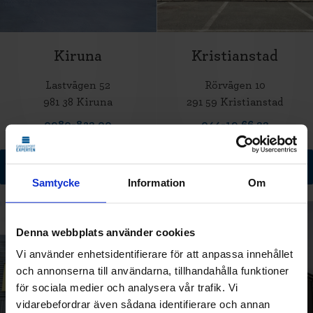
Kiruna
Kristianstad
Lastvägen 52
Rörvägen 10
981 38 Kiruna
291 59 Kristianstad
0980-832 00
044-19 66 22
Till butikssida
Till butikssida
Samtycke
Information
Om
Denna webbplats använder cookies
Vi använder enhetsidentifierare för att anpassa innehållet
och annonserna till användarna, tillhandahålla funktioner
för sociala medier och analysera vår trafik. Vi
vidarebefordrar även sådana identifierare och annan