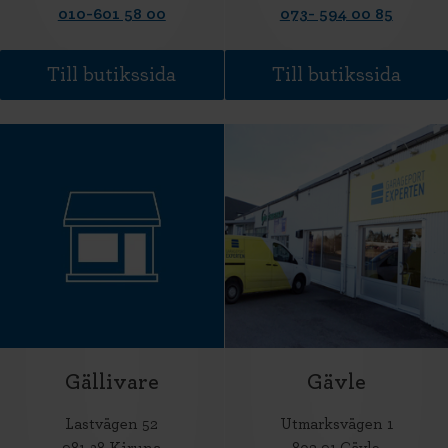
010-601 58 00
073- 594 00 85
Till butikssida
Till butikssida
Gällivare
Gävle
Lastvägen 52
Utmarksvägen 1
981 38 Kiruna
802 91 Gävle