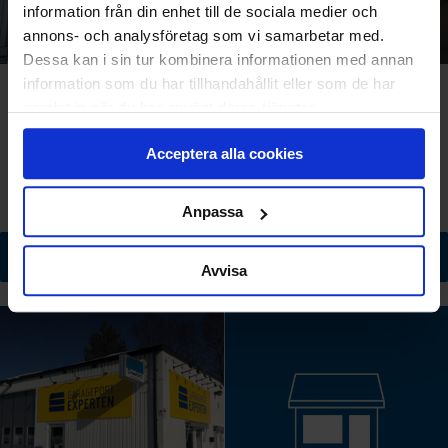
information från din enhet till de sociala medier och
annons- och analysföretag som vi samarbetar med.
Dessa kan i sin tur kombinera informationen med annan
information som du har tillhandahållit eller som de har
Kungsbacka
Linköping
samlat in när du har använt deras tjänster.
Hantverksgatan 5 A
Gillbergagatan 38
Acceptera alla cookies
434 42 Kungsbacka
582 73 Linköping
0708-87 95 10
013-31 20 00
Anpassa
Till butikssida
Till butikssida
Avvisa