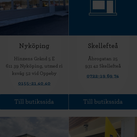
Nyköping
Skellefteå
Hinzens Gränd 5 E
Åbrogatan 25
611 39 Nyköping, utmed ri
931 42 Skellefteå
ksväg 52 vid Oppeby
0722-19 69 74
0155-21 40 40
Till butikssida
Till butikssida