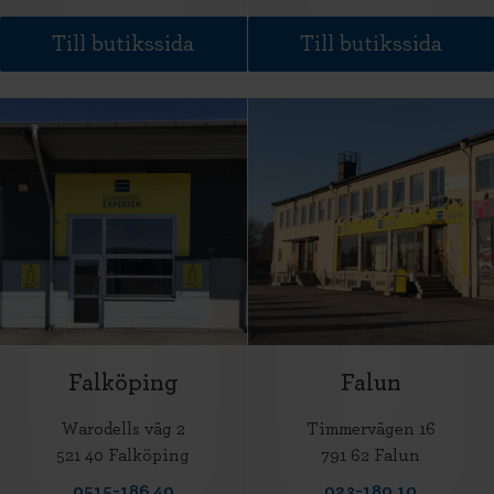
Till butikssida
Till butikssida
Falköping
Falun
Warodells väg 2
Timmervägen 16
521 40 Falköping
791 62 Falun
0515-186 40
023-180 10