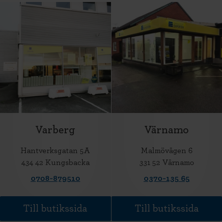
Varberg
Värnamo
Hantverksgatan 5A
Malmövägen 6
434 42 Kungsbacka
331 52 Värnamo
0708-879510
0370-135 65
Till butikssida
Till butikssida