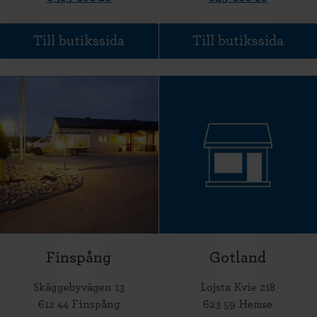
Till butikssida
Till butikssida
Finspång
Gotland
Skäggebyvägen 13
Lojsta Kvie 218
612 44 Finspång
623 59 Hemse