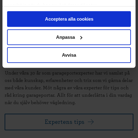
samlat in när du har använt deras tjänster.
Acceptera alla cookies
Anpassa
Avvisa
EXPERTER SOM TIPSAR
Under våra 30 år som garageportexperter har vi samlat på
oss både kunskap, erfarenheter och trix som vi gärna delar
med våra kunder. Möt några av våra experter för tips och
råd kring garageportar. Allt för att underlätta i din vardag
när du själv behöver vägledning.
Expertens tips