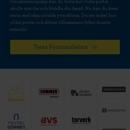
visualiseringsapp kan du testa hur olika portar
skulle matcha och förädla din fasad. Nu kan du även
testa med våra utvalda ytterdörrar. Du ser enkel hur
olika portar och dörrar tillsammans lyfter husets
exteriör.
Testa Portsimulatorn