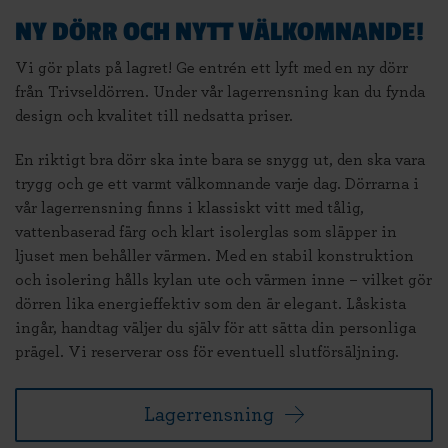
NY DÖRR OCH NYTT VÄLKOMNANDE!
Vi gör plats på lagret! Ge entrén ett lyft med en ny dörr
från Trivseldörren. Under vår lagerrensning kan du fynda
design och kvalitet till nedsatta priser.
En riktigt bra dörr ska inte bara se snygg ut, den ska vara
trygg och ge ett varmt välkomnande varje dag. Dörrarna i
vår lagerrensning finns i klassiskt vitt med tålig,
vattenbaserad färg och klart isolerglas som släpper in
ljuset men behåller värmen. Med en stabil konstruktion
och isolering hålls kylan ute och värmen inne – vilket gör
dörren lika energieffektiv som den är elegant. Låskista
ingår, handtag väljer du själv för att sätta din personliga
prägel. Vi reserverar oss för eventuell slutförsäljning.
Lagerrensning