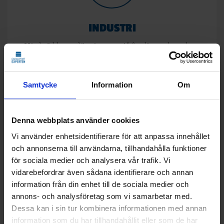
INDUSTRI
Vi skräddarsyr lösningar utifrån din verksamhets
behov och ger expertråd om vad som passar bäst.
Självklart erbjuder vi även service och serviceavtal
för att säkerställa att allt fungerar tryggt och
Samtycke
Information
Om
problemfritt över tid.
Denna webbplats använder cookies
Vi använder enhetsidentifierare för att anpassa innehållet
och annonserna till användarna, tillhandahålla funktioner
för sociala medier och analysera vår trafik. Vi
vidarebefordrar även sådana identifierare och annan
information från din enhet till de sociala medier och
annons- och analysföretag som vi samarbetar med.
Dessa kan i sin tur kombinera informationen med annan
information som du har tillhandahållit eller som de har