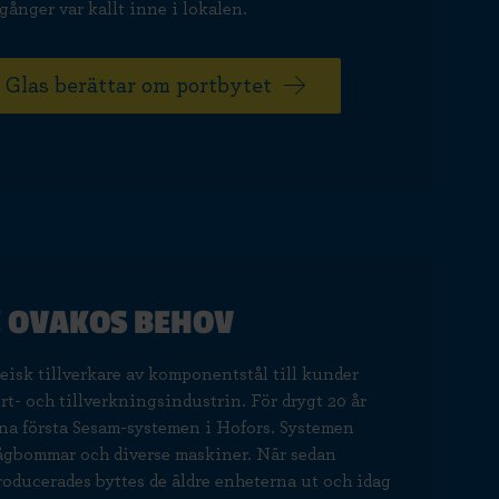
 gånger var kallt inne i lokalen.
 Glas berättar om portbytet
E OVAKOS BEHOV
isk tillverkare av komponentstål till kunder
rt- och tillverkningsindustrin. För drygt 20 år
ina första Sesam-systemen i Hofors. Systemen
 tågbommar och diverse maskiner. När sedan
oducerades byttes de äldre enheterna ut och idag