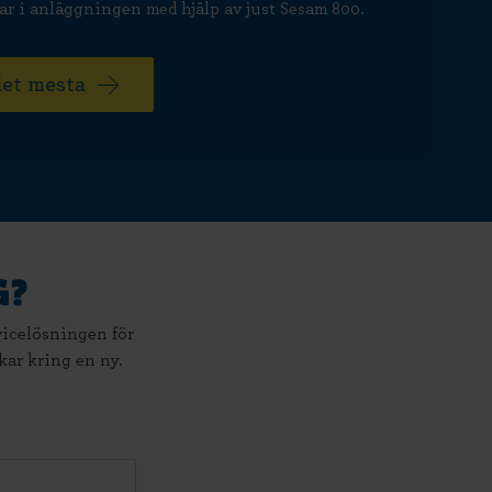
tar i anläggningen med hjälp av just Sesam 800.
et mesta
G?
rvicelösningen för
nkar kring en ny.