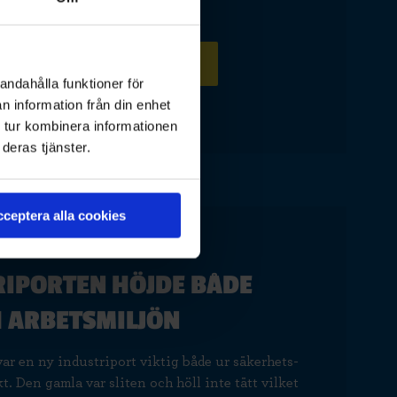
as nya industriportar
andahålla funktioner för
n information från din enhet
 tur kombinera informationen
deras tjänster.
ceptera alla cookies
RIPORTEN HÖJDE BÅDE
 ARBETSMILJÖN
var en ny industriport viktig både ur säkerhets-
. Den gamla var sliten och höll inte tätt vilket