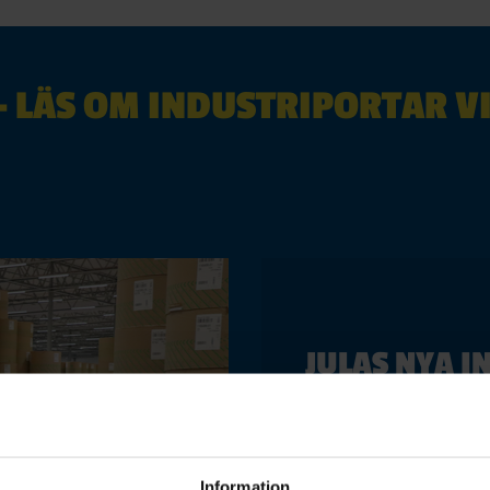
– LÄS OM INDUSTRIPORTAR V
JULAS NYA 
Vi har monterat 20 taks
Julas nya lager i Falkö
kräver sin expertis för
Information