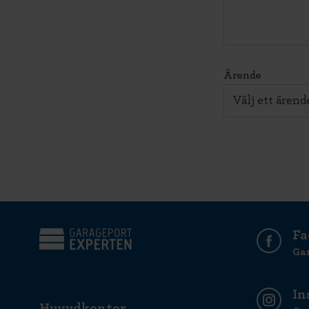
Ärende
Fa
Ga
In
Huvudkontor