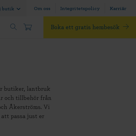
Om oss
Integritetspolicy
Karriär
j butik
Boka ett gratis hembesök
ör butiker, lantbruk
r och tillbehör från
ch Åkerströms. Vi
att passa just er