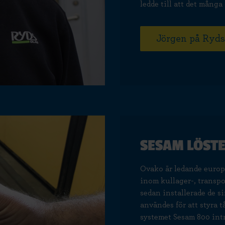
ledde till att det många
Jörgen på Ryds
SESAM LÖST
Ovako är ledande europe
inom kullager-, transpo
sedan installerade de s
användes för att styra
systemet Sesam 800 intr