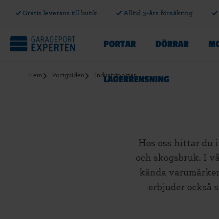
Gratis leverans till butik
Alltid 3-års försäkring
PORTAR
DÖRRAR
MO
Hem
Portguiden
Industriportar
LAGERRENSNING
Hos oss hittar du i
och skogsbruk. I vå
kända varumärken
erbjuder också s