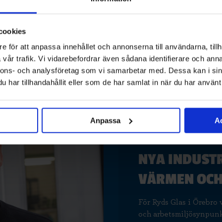
garanteras.
cookies
Läs mer om Jul
e för att anpassa innehållet och annonserna till användarna, tillh
vår trafik. Vi vidarebefordrar även sådana identifierare och anna
nnons- och analysföretag som vi samarbetar med. Dessa kan i sin
har tillhandahållit eller som de har samlat in när du har använt 
Anpassa
Ac
NYA INDUST
VÄRMEN OCH
För Ryds Glas i Örebro 
och arbetsmiljösynpunkt