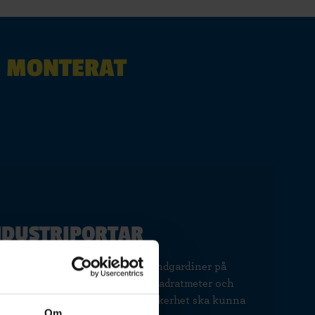
I MONTERAT
INDUSTRIPORTAR
kjutportar, tolv lasthus och brandgardiner på
ping. Ytan uppgår till 90 000 kvadratmeter och
 att serviceavtal och funktionssäkerhet ska kunna
Om