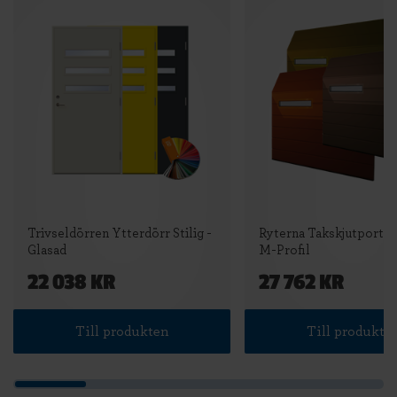
Trivseldörren Ytterdörr Stilig -
Ryterna Takskjutport Fu
Glasad
M-Profil
22 038 KR
27 762 KR
Till produkten
Till produkte