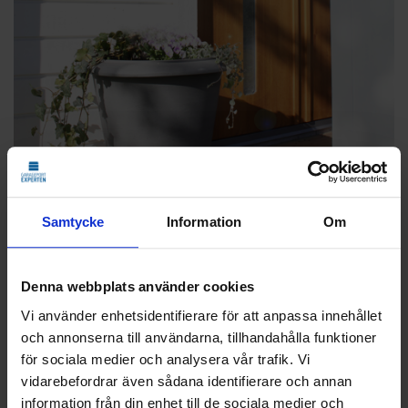
Samtycke
Information
Om
Denna webbplats använder cookies
Våga välja färg
Vi använder enhetsidentifierare för att anpassa innehållet
Ett av våra råd är att våga mer i färgvalet och undvika att
och annonserna till användarna, tillhandahålla funktioner
hamna i den så kallade vitfällan. Vitt är en klassiker och
för sociala medier och analysera vår trafik. Vi
finns i en mängd olika nyanser. Har huset redan flera vita
vidarebefordrar även sådana identifierare och annan
detaljer och du dessutom väljer vit garageport och vit
information från din enhet till de sociala medier och