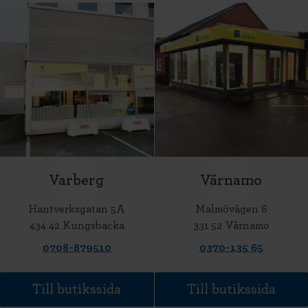
Varberg
Värnamo
Hantverksgatan 5A
Malmövägen 6
434 42 Kungsbacka
331 52 Värnamo
0708-879510
0370-135 65
Till butikssida
Till butikssida