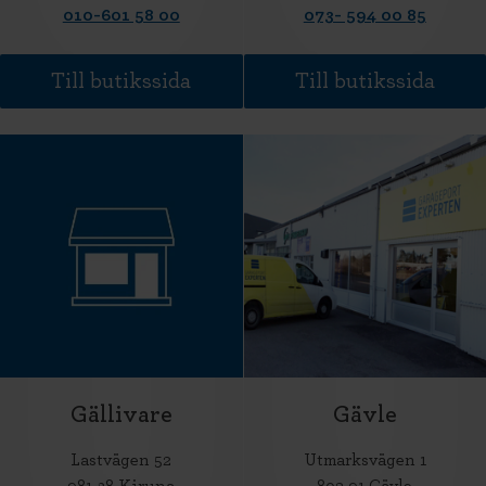
010-601 58 00
073- 594 00 85
Till butikssida
Till butikssida
Gällivare
Gävle
Lastvägen 52
Utmarksvägen 1
981 38 Kiruna
802 91 Gävle