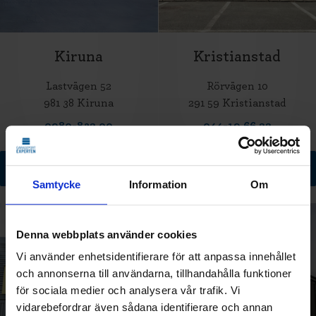
Kiruna
Kristianstad
Lastvägen 52
Rörvägen 10
981 38 Kiruna
291 59 Kristianstad
0980-832 00
044-19 66 22
Till butikssida
Till butikssida
Samtycke
Information
Om
Denna webbplats använder cookies
Vi använder enhetsidentifierare för att anpassa innehållet
och annonserna till användarna, tillhandahålla funktioner
för sociala medier och analysera vår trafik. Vi
vidarebefordrar även sådana identifierare och annan