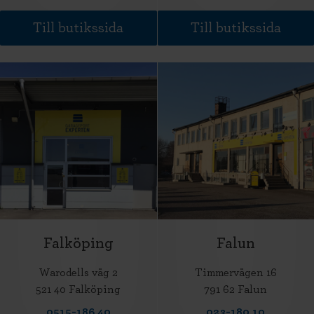
Till butikssida
Till butikssida
Falköping
Falun
Warodells väg 2
Timmervägen 16
521 40 Falköping
791 62 Falun
0515-186 40
023-180 10