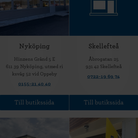
Nyköping
Skellefteå
Hinzens Gränd 5 E
Åbrogatan 25
611 39 Nyköping, utmed ri
931 42 Skellefteå
ksväg 52 vid Oppeby
0722-19 69 74
0155-21 40 40
Till butikssida
Till butikssida