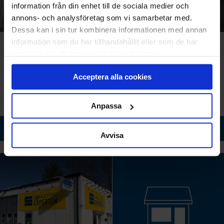
information från din enhet till de sociala medier och
annons- och analysföretag som vi samarbetar med.
Dessa kan i sin tur kombinera informationen med annan
information som du har tillhandahållit eller som de har
Kungsbacka
Linköping
samlat in när du har använt deras tjänster.
Hantverksgatan 5 A
Gillbergagatan 38
Acceptera alla cookies
434 42 Kungsbacka
582 73 Linköping
0708-87 95 10
013-31 20 00
Anpassa
Till butikssida
Till butikssida
Avvisa