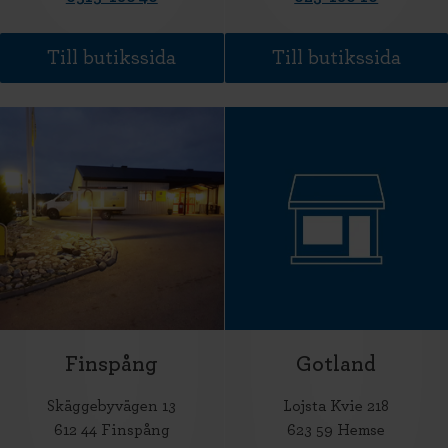
Till butikssida
Till butikssida
Finspång
Gotland
Skäggebyvägen 13
Lojsta Kvie 218
612 44 Finspång
623 59 Hemse