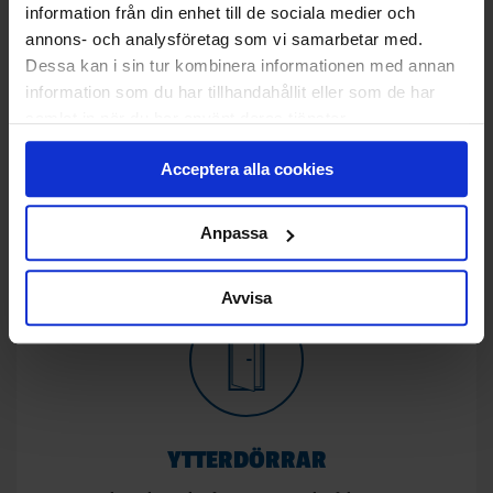
information från din enhet till de sociala medier och
annons- och analysföretag som vi samarbetar med.
Dessa kan i sin tur kombinera informationen med annan
GARAGEPORTAR
information som du har tillhandahållit eller som de har
Hembesök med måttagning och rådgivning,
samlat in när du har använt deras tjänster.
nedmontering och bortforsling av gammal port,
anpassning av öppning med nytt och obehandlat
Acceptera alla cookies
virke, montering av ny garageport och
garageportsmotor samt slutstädning.
Anpassa
Avvisa
YTTERDÖRRAR