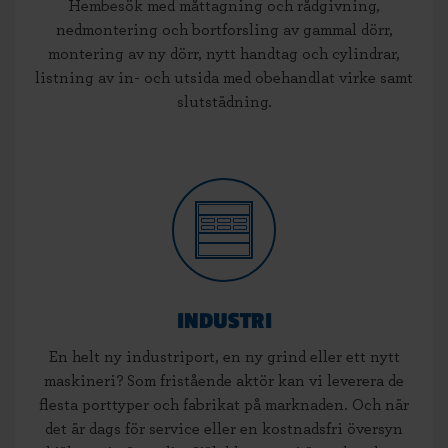
Hembesök med måttagning och rådgivning,
nedmontering och bortforsling av gammal dörr,
montering av ny dörr, nytt handtag och cylindrar,
listning av in- och utsida med obehandlat virke samt
slutstädning.
INDUSTRI
En helt ny industriport, en ny grind eller ett nytt
maskineri? Som fristående aktör kan vi leverera de
flesta porttyper och fabrikat på marknaden. Och när
det är dags för service eller en kostnadsfri översyn