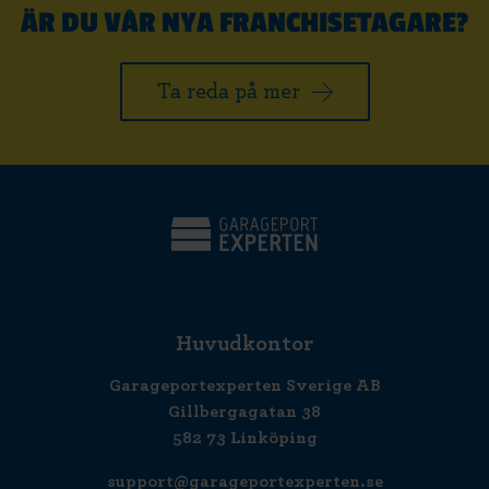
ÄR DU VÅR NYA FRANCHISETAGARE?
Ta reda på mer
Huvudkontor
Garageportexperten Sverige AB
Gillbergagatan 38
582 73 Linköping
support@garageportexperten.se