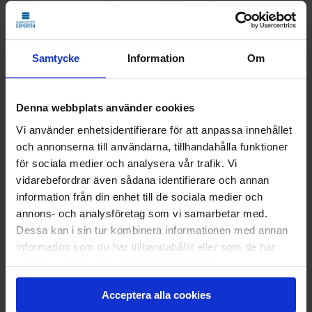
ATT VARA MONTÖR
Samtycke
Information
Om
Denna webbplats använder cookies
Vi använder enhetsidentifierare för att anpassa innehållet
och annonserna till användarna, tillhandahålla funktioner
för sociala medier och analysera vår trafik. Vi
vidarebefordrar även sådana identifierare och annan
information från din enhet till de sociala medier och
annons- och analysföretag som vi samarbetar med.
Dessa kan i sin tur kombinera informationen med annan
information som du har tillhandahållit eller som de har
samlat in när du har använt deras tjänster.
Acceptera alla cookies