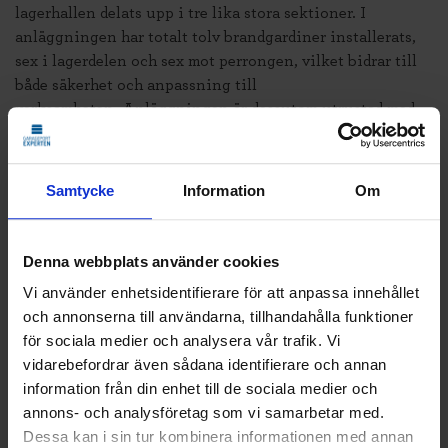
lagerhallen delats upp i tre lika stora sektioner. I
anläggningen har totalt tolv brandgardiner installerats,
sex i lagerdelen och sex mot perrongen, vilket bidrar till
både säkerhet och anpassning till
verksamheten. Anläggningen är dessutom utrustad med
tolv lasthus som möjliggör en smidig hantering av
godsflöden. Här kan containrar och chassin dockas direkt
mot byggnaden för effektiv lastning och lossning av
Samtycke
Information
Om
material till och från lagret.
Denna webbplats använder cookies
Vi använder enhetsidentifierare för att anpassa innehållet
och annonserna till användarna, tillhandahålla funktioner
för sociala medier och analysera vår trafik. Vi
vidarebefordrar även sådana identifierare och annan
information från din enhet till de sociala medier och
annons- och analysföretag som vi samarbetar med.
Dessa kan i sin tur kombinera informationen med annan