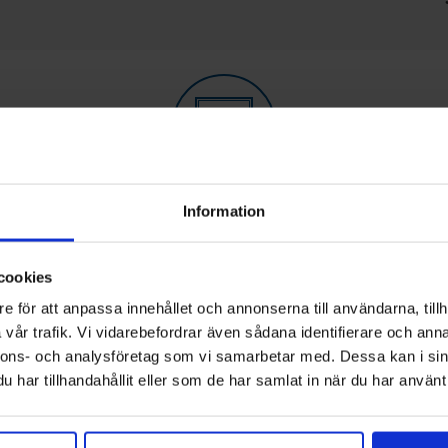
Information
TAKSKJUTPORT
Reco Port takskjutportar är perfekta för porthål
cookies
med begränsat utrymme i och omkring
e för att anpassa innehållet och annonserna till användarna, tillh
portöppningen. Porttypen passar samtliga typer
o
vår trafik. Vi vidarebefordrar även sådana identifierare och anna
av byggnadstyper och kundsegment. Levereras
h
nnons- och analysföretag som vi samarbetar med. Dessa kan i sin
helt täckta eller med olika fönsterlösningar för
har tillhandahållit eller som de har samlat in när du har använt 
-
ljusinsläpp samt dörrar. Det går även att
specialanpassa portarna för olika arkitektoniska
krav.