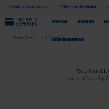
Gratis leverans till butik
Alltid 3-års försäkring
PORTAR
DÖRRAR
MO
Hem
Leverantörer
Reco Port
LAGERRENSNING
Reco Port tillv
Varumärket erbjuder