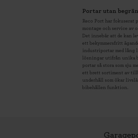
Portar utan begrä
Reco Port har fokuserat 
montage och service av o
Det innebär att de kan le
ett bekymmersfritt ägand
industriportar med lång 
lösningar utifrån unika 
portar så stora som sju m
ett brett sortiment av til
underhåll som ökar livsl
bibehållen funktion.
Garagepo