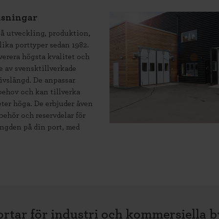
nsningar
på utveckling, produktion,
lika porttyper sedan 1982.
verera högsta kvalitet och
e av svensktillverkade
livslängd. De anpassar
behov och kan tillverka
eter höga. De erbjuder även
lbehör och reservdelar för
ängden på din port, med
rtar för industri och kommersiella 