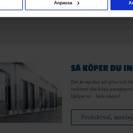
Anpassa
Ac
SÅ KÖPER DU I
Det är mycket att göra och t
industri ska köpa garageport
hjälper er – hela vägen!
Produktval, montag