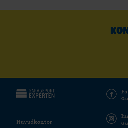
KON
Fa
Ga
In
Huvudkontor
Ga