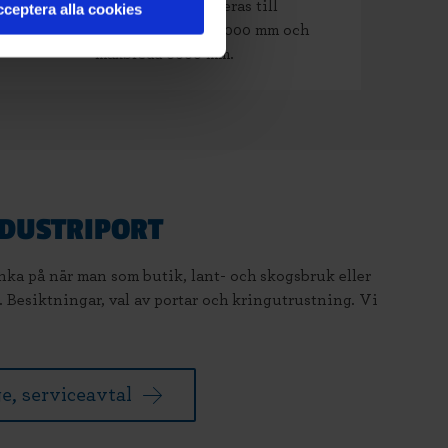
snabbrullport kan levereras till
ceptera alla cookies
dagöppningsmått maxhöjd 5000 mm och
maxbredd 6000 mm.
NDUSTRIPORT
änka på när man som butik, lant- och skogsbruk eller
. Besiktningar, val av portar och kringutrustning. Vi
e, serviceavtal