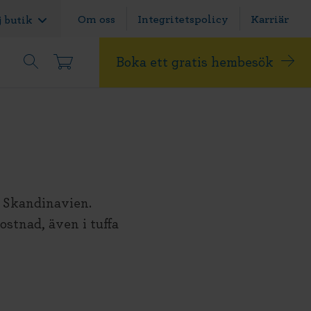
Om oss
Integritetspolicy
Karriär
j butik
Boka ett gratis hembesök
ll Skandinavien.
ostnad, även i tuffa