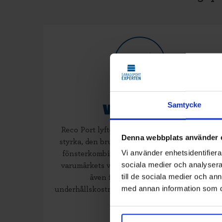
Samtycke
VIKPORTAR
Reco Port lyfter vikportens inbyggda ram för
Denna webbplats använder 
styrka, den brutna köldbryggan och mängden
Vi använder enhetsidentifierar
fönsterkombinationer som tydliga plus med
sociala medier och analysera 
varumärkets vikportar. Dessutom erbjuder de
till de sociala medier och a
även flytande gångjärn, låga
med annan information som du 
underhållskostnader och mycket fördelaktiga U
värden.