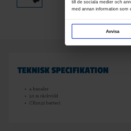
till de sociala medier och a
med annan information som du 
Avvisa
TEKNISK SPECIFIKATION
4 kanaler
50 m räckvidd
CR2032 batteri