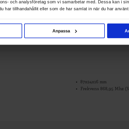
nnons- och analysföretag som vi samarbetar med. Dessa kan i sin
har tillhandahållit eller som de har samlat in när du har använt 
Anpassa
Ac
87x24x16 mm
Frekvens 868,95 Mhz (