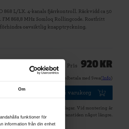
 868 L/LX. 4-kanals fjärrkontroll. Räckvidd ca 50
 FM 868,8 MHz Somloq Rollingcode. Rostfritt
t förhindra oavsiktlig knapptryckning.
920
KR
Pris
Delbetala med Svea(
Info
)
Om
Lägg i varukorg
Beräknad leveranstid 2-5 dagar. Vid montering är
leveranstiden något längre.
andahålla funktioner för
n information från din enhet