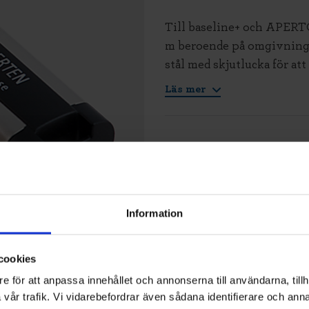
Till baseline+ och APERTO
m beroende på omgivning.
stål med skjutlucka för at
Läs mer
Information
cookies
e för att anpassa innehållet och annonserna till användarna, tillh
vår trafik. Vi vidarebefordrar även sådana identifierare och anna