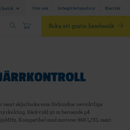
Om oss
Integritetspolicy
Karriär
j butik
Boka ett gratis hembesök
JÄRRKONTROLL
r samt skjutlucka som förhindrar oavsiktliga
nyckelring. Räckvidd 50 m beroende på
,95MHz. Kompatibel med motorer 868 L/XL samt