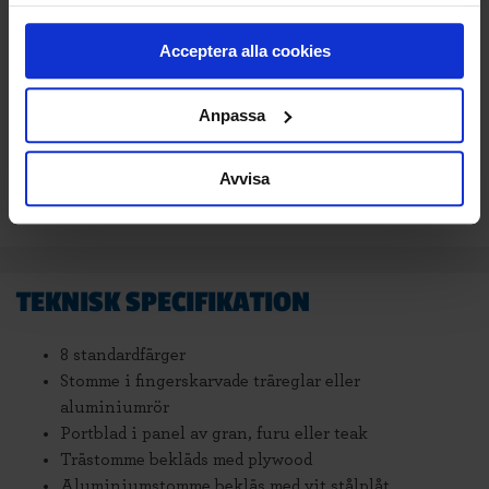
samlat in när du har använt deras tjänster.
Delbetala med Svea(
Info
)
Acceptera alla cookies
Lägg i varukorg
Anpassa
Beräknad leveranstid 6-8 veckor. Vid montering
är leveranstiden något längre.
Avvisa
TEKNISK SPECIFIKATION
8 standardfärger
Stomme i fingerskarvade träreglar eller
aluminiumrör
Portblad i panel av gran, furu eller teak
Trästomme bekläds med plywood
Aluminiumstomme bekläs med vit stålplåt