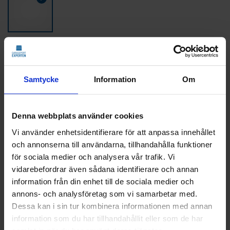
Färg - Grön - NCS S 6020-G30Y
Samtycke
Information
Om
LÄGG TILL
Denna webbplats använder cookies
STANDARDMONTAGE
Vi använder enhetsidentifierare för att anpassa innehållet
Vi monterar och CE-märker din nya port.
och annonserna till användarna, tillhandahålla funktioner
Den gamla tar vi med och återvinner åt dig.
för sociala medier och analysera vår trafik. Vi
Klicka
här
för att se vad som ingår i ett
vidarebefordrar även sådana identifierare och annan
standardmontage.
information från din enhet till de sociala medier och
annons- och analysföretag som vi samarbetar med.
Dessa kan i sin tur kombinera informationen med annan
20 079
KR
information som du har tillhandahållit eller som de har
Pris