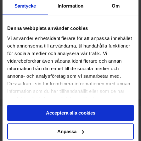
Samtycke
Information
Om
632
KR
Pris
Denna webbplats använder cookies
Delbetala med Svea(
Info
)
Vi använder enhetsidentifierare för att anpassa innehållet
och annonserna till användarna, tillhandahålla funktioner
Lägg i varukorg
för sociala medier och analysera vår trafik. Vi
vidarebefordrar även sådana identifierare och annan
Beräknad leveranstid 2-5 dagar. Vid montering är
information från din enhet till de sociala medier och
leveranstiden något längre.
annons- och analysföretag som vi samarbetar med.
Dessa kan i sin tur kombinera informationen med annan
information som du har tillhandahållit eller som de har
samlat in när du har använt deras tjänster.
TEKNISK SPECIFIKATION
Acceptera alla cookies
Buzzer/siren för ökad säkerhet i ditt garage.
Anpassa