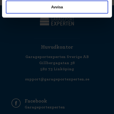
Avvisa
Huvudkontor
Garageportexperten Sverige AB
Gillbergagatan 38
582 73 Linköping
support@garageportexperten.se
Facebook
Garageportexperten