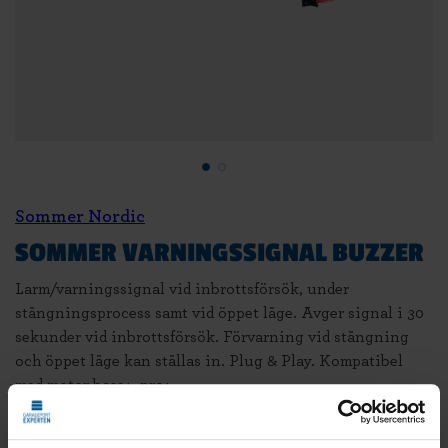
Sommer Nordic
SOMMER VARNINGSSIGNAL BUZZER
Larm/varningssignal vid inbrottsförsök, under
stängningsprocess samt vid öppet läge. Avger signal i 30
sekunder vid inbrottsförsök. Förvarning vid stängning
och öppet läge kan ställas in. Plug & Play. Kompatibel
med motor base+, pro+.
Läs mer