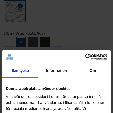
Färg - Brun - RAL 8017
LÄGG TILL
STANDARDMONTAGE
Samtycke
Information
Om
Vi monterar och CE-märker din nya port.
Den gamla tar vi med och återvinner åt dig.
Klicka
här
för att se vad som ingår i ett
Denna webbplats använder cookies
standardmontage.
Vi använder enhetsidentifierare för att anpassa innehållet
och annonserna till användarna, tillhandahålla funktioner
för sociala medier och analysera vår trafik. Vi