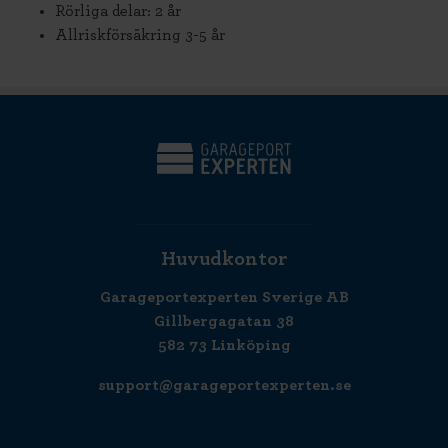
Rörliga delar: 2 år
Allriskförsäkring 3-5 år
Huvudkontor
Garageportexperten Sverige AB
Gillbergagatan 38
582 73 Linköping
support@garageportexperten.se