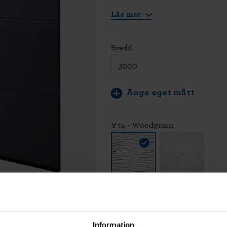
Läs mer
Bredd
Ange eget mått
Yta - Woodgrain
LÄG
Vi montera
Information