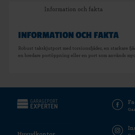
Information och fakta
INFORMATION OCH FAKTA
Robust takskjutport med torsionsfjäder, en starkare fjä
en bredare portöppning eller en port som används my
Fa
Ga
In
Huvudkontor