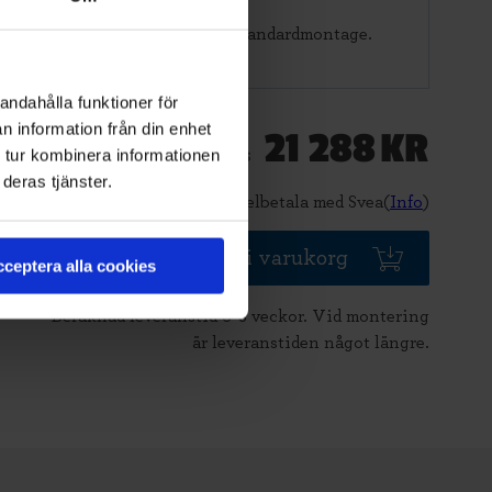
nner åt dig.
r
för att se vad som ingår i ett standardmontage.
andahålla funktioner för
n information från din enhet
21 288
KR
Pris
 tur kombinera informationen
deras tjänster.
Delbetala med Svea(
Info
)
Lägg i varukorg
ceptera alla cookies
Beräknad leveranstid 6-8 veckor. Vid montering
är leveranstiden något längre.