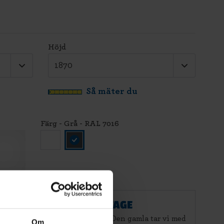
Höjd
Så mäter du
Färg - Grå - RAL 7016
G TILL STANDARDMONTAGE
r och CE-märker din nya port. Den gamla tar vi med
Om