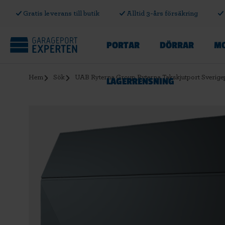
Gratis leverans till butik
Alltid 3-års försäkring
PORTAR
DÖRRAR
MO
Hem
Sök
UAB Ryterna Group Ryterna Takskjutport Sverig
LAGERRENSNING