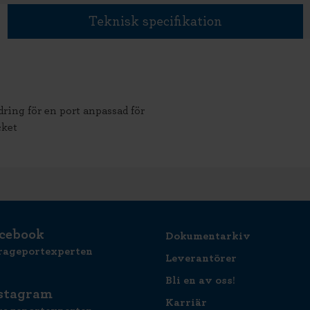
Teknisk specifikation
dring för en port anpassad för
cket
cebook
Dokumentarkiv
rageportexperten
Leverantörer
Bli en av oss!
stagram
Karriär