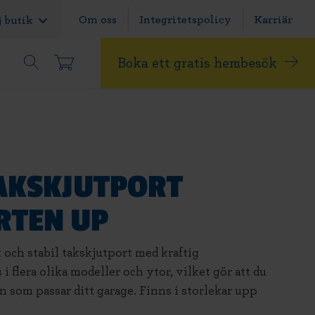
Om oss
Integritetspolicy
Karriär
j butik
Boka ett gratis hembesök
AKSKJUTPORT
RTEN UP
 och stabil takskjutport med kraftig
i flera olika modeller och ytor, vilket gör att du
en som passar ditt garage. Finns i storlekar upp