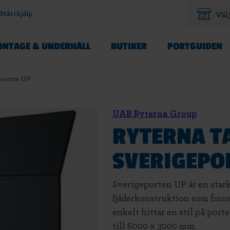
Måtthjälp
Väl
NTAGE & UNDERHÅLL
BUTIKER
PORTGUIDEN
eporten UP
UAB Ryterna Group
RYTERNA T
SVERIGEPO
Sverigeporten UP är en stark
fjäderkonstruktion som finns 
enkelt hittar en stil på port
till 6000 x 3000 mm.