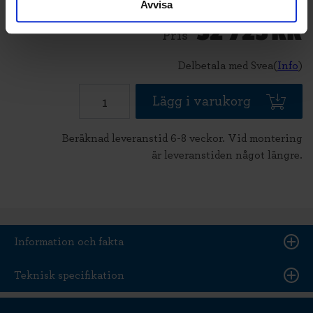
Avvisa
32 725
KR
Pris
Delbetala med Svea(
Info
)
Lägg i varukorg
Beräknad leveranstid 6-8 veckor. Vid montering
är leveranstiden något längre.
Information och fakta
Teknisk specifikation