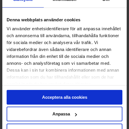
Yta - Decograin
Denna webbplats använder cookies
Vi använder enhetsidentifierare för att anpassa innehållet
och annonserna till användarna, tillhandahålla funktioner
för sociala medier och analysera vår trafik. Vi
vidarebefordrar även sådana identifierare och annan
Färg - Träfärg - Dark Oak
information från din enhet till de sociala medier och
annons- och analysföretag som vi samarbetar med.
Dessa kan i sin tur kombinera informationen med annan
information som du har tillhandahållit eller som de har
LÄGG TILL
samlat in när du har använt deras tjänster.
STANDARDMONTAGE
Vi monterar och CE-märker din nya port.
Acceptera alla cookies
Den gamla tar vi med och återvinner åt dig.
Klicka
här
för att se vad som ingår i ett
Anpassa
standardmontage.