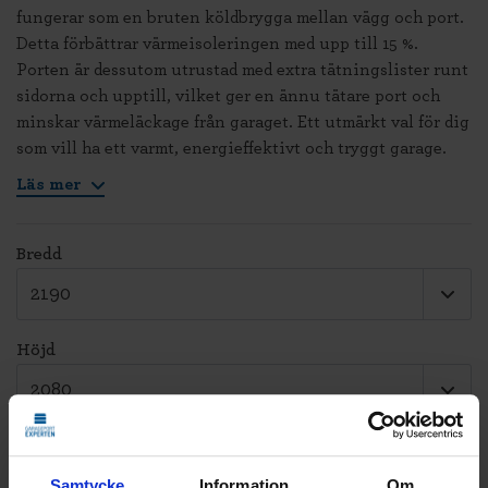
fungerar som en bruten köldbrygga mellan vägg och port.
Detta förbättrar värmeisoleringen med upp till 15 %.
Porten är dessutom utrustad med extra tätningslister runt
sidorna och upptill, vilket ger en ännu tätare port och
minskar värmeläckage från garaget. Ett utmärkt val för dig
som vill ha ett varmt, energieffektivt och tryggt garage.
Läs mer
Bredd
Höjd
Ange eget mått
Så mäter du
Samtycke
Information
Om