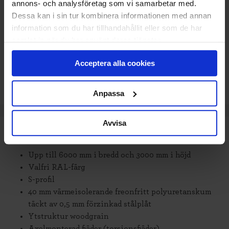
Delbetala med Svea(
Info
)
annons- och analysföretag som vi samarbetar med.
Dessa kan i sin tur kombinera informationen med annan
Lägg i varukorg
information som du har tillhandahållit eller som de har
samlat in när du har använt deras tjänster.
Beräknad leveranstid på offert. Vid montering är
Acceptera alla cookies
leveranstiden något längre.
Anpassa
Avvisa
TEKNISK SPECIFIKATION
Upp till 6000 mm i bredd och 3000 mm i höjd
Valfri RAL-färg
S-profil
40 mm värmeisolerande freonfritt polyuretanskum
täckt av 0,5 mm förzinkad stålplåt
Ytstruktur woodgrain
Axelmonterad fjäder (torsionsfjäder)