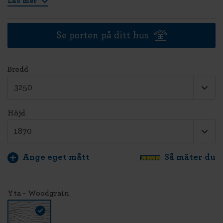
Läs mer
Se porten på ditt hus
Bredd
Höjd
Ange eget mått
Så mäter du
Yta - Woodgrain