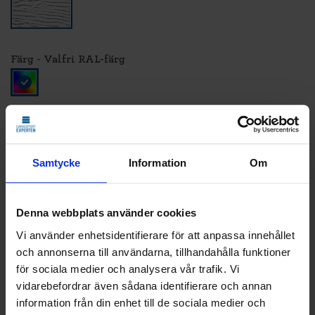
Färg - Valfri RAL-färg
LÄGG TILL
STANDARDMONTAGE
Samtycke
Information
Om
Vi monterar och CE-märker din nya port.
Den gamla tar vi med och återvinner åt dig.
Klicka
här
för att se vad som ingår i ett
Denna webbplats använder cookies
standardmontage.
Vi använder enhetsidentifierare för att anpassa innehållet
och annonserna till användarna, tillhandahålla funktioner
för sociala medier och analysera vår trafik. Vi
42 500
KR
Pris
vidarebefordrar även sådana identifierare och annan
information från din enhet till de sociala medier och