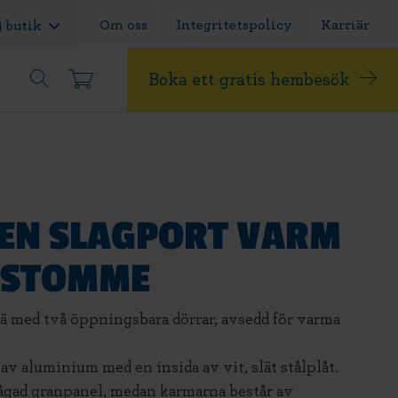
Om oss
Integritetspolicy
Karriär
j butik
Boka ett gratis hembesök
EN SLAGPORT VARM
MSTOMME
rä med två öppningsbara dörrar, avsedd för varma
av aluminium med en insida av vit, slät stålplåt.
sågad granpanel, medan karmarna består av