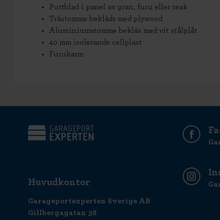
Portblad i panel av gran, furu eller teak
Trästomme bekläds med plywood
Aluminiumstomme bekläs med vit stålplåt
40 mm isolerande cellplast
Furukarm
Fa
Ga
In
Huvudkontor
Ga
Garageportexperten Sverige AB
Gillbergagatan 38