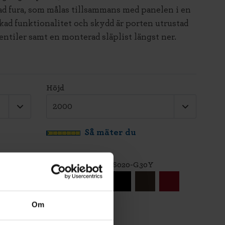
d fura, som målas tillsammans med panelen i en
ökad funktionalitet och skydd är porten utrustad
ntiler samt en monterad släplist längst ner.
Höjd
Så mäter du
Färg - Grön - NCS S 6020-G30Y
Om