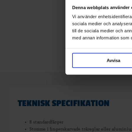
Denna webbplats använder 
Vi använder enhetsidentifierar
sociala medier och analysera 
till de sociala medier och a
med annan information som du 
Avvisa
TEKNISK SPECIFIKATION
8 standardfärger
Stomme i fingerskarvade träreglar eller alumini