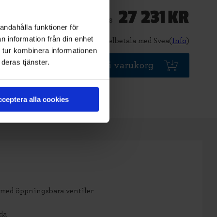
27 231
KR
Pris
andahålla funktioner för
n information från din enhet
Delbetala med Svea(
Info
)
 tur kombinera informationen
deras tjänster.
Lägg i varukorg
ceptera alla cookies
 med öppningsbara ventiler
da