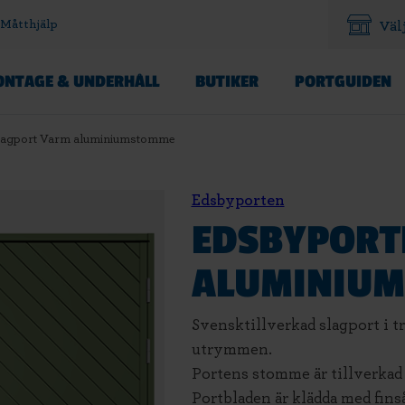
Måtthjälp
Väl
NTAGE & UNDERHÅLL
BUTIKER
PORTGUIDEN
lagport Varm aluminiumstomme
Edsbyporten
EDSBYPORT
ALUMINIU
Svensktillverkad slagport i t
utrymmen.
Portens stomme är tillverkad 
Portbladen är klädda med fin