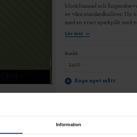
blocklimmad och fingerskarva
av våra standardkulörer. För 
med en svart sparkplåt med ve
Läs mer
Bredd
Ange eget mått
Yta - Finsågad gran
Information