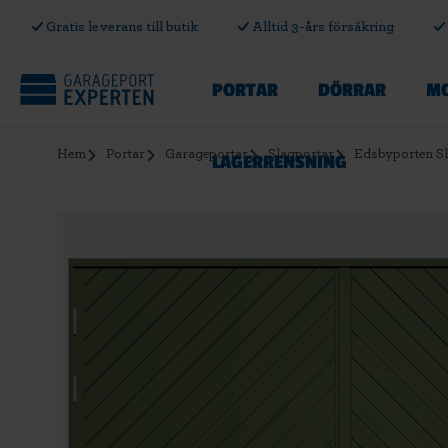
Gratis leverans till butik
Alltid 3-års försäkring
PORTAR
DÖRRAR
MO
Hem
Portar
Garageportar
Slagportar
Edsbyporten S
LAGERRENSNING