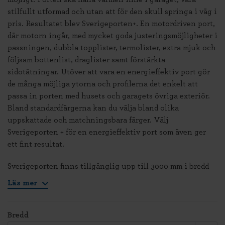
stilfullt utformad och utan att för den skull springa i väg i
pris. Resultatet blev Sverigeporten+. En motordriven port,
där motorn ingår, med mycket goda justeringsmöjligheter i
passningen, dubbla topplister, termolister, extra mjuk och
följsam bottenlist, draglister samt förstärkta
sidotätningar. Utöver att vara en energieffektiv port gör
de många möjliga ytorna och profilerna det enkelt att
passa in porten med husets och garagets övriga exteriör.
Bland standardfärgerna kan du välja bland olika
uppskattade och matchningsbara färger. Välj
Sverigeporten + för en energieffektiv port som även ger
ett fint resultat.
Sverigeporten finns tillgänglig upp till 3000 mm i bredd
Läs mer
Bredd