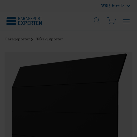
Välj butik
Garageportar
Takskjutportar