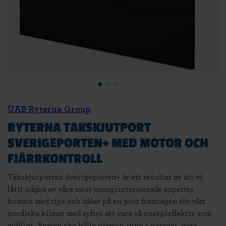
UAB Ryterna Group
RYTERNA TAKSKJUTPORT
SVERIGEPORTEN+ MED MOTOR OCH
FJÄRRKONTROLL
Takskjutporten Sverigeporten+ är ett resultat av att vi
låtit några av våra mest energiintresserade experter
komma med tips och idéer på en port framtagen för vårt
nordiska klimat med syftet att vara så energieffektiv som
möjligt. Porten ska hålla värmen inne i garaget, vara