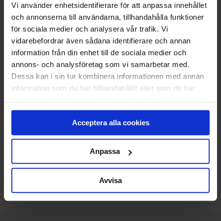
Vi använder enhetsidentifierare för att anpassa innehållet
LÄGG TILL
och annonserna till användarna, tillhandahålla funktioner
STANDARDMONTAGE
för sociala medier och analysera vår trafik. Vi
Vi monterar och CE-märker din nya port.
vidarebefordrar även sådana identifierare och annan
Den gamla tar vi med och återvinner åt dig.
information från din enhet till de sociala medier och
annons- och analysföretag som vi samarbetar med.
Klicka
här
för att se vad som ingår i ett
Dessa kan i sin tur kombinera informationen med annan
standardmontage.
information som du har tillhandahållit eller som de har
samlat in när du har använt deras tjänster.
26 225
KR
Pris
Acceptera alla cookies
Delbetala med Svea(
Info
)
Anpassa
Lägg i varukorg
Avvisa