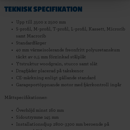
TEKNISK SPECIFIKATION
Upp till 3500 x 2500 mm
S-profil, M-profil, T-profil, L-profil, Kassett, Microrib
samt Macrorib
Standardfärger
40 mm värmeisolerande freonfritt polyuretanskum
täckt av 0,5 mm förzinkad stålplåt
Ytstruktur woodgrain, stucco samt slät
Dragfjäder placerad på takskenor
CE-märkning enligt gällande standard
Garageportöppnande motor med fjärrkontroll ingår
Måttspecifikationer:
Överhöjd minst 160 mm
Sidoutrymme 145 mm
Installationsdjup 2800-3300 mm beroende på