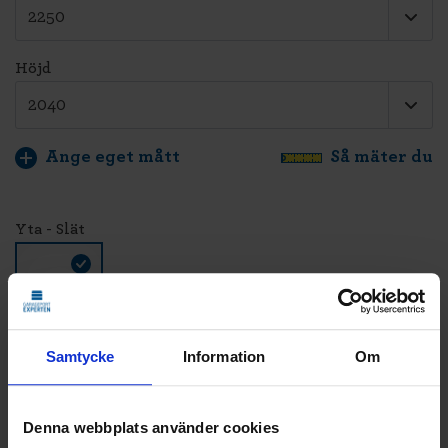
Höjd
Ange eget mått
Så mäter du
Yta - Slät
Samtycke
Information
Om
Färg - Svart - RAL 9004
Denna webbplats använder cookies