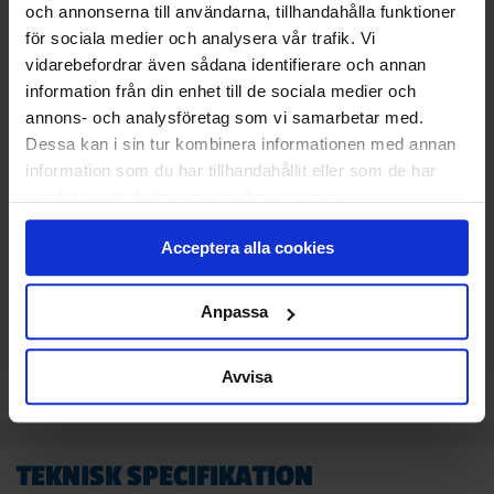
STANDARDMONTAGE
och annonserna till användarna, tillhandahålla funktioner
Vi monterar och CE-märker din nya port.
för sociala medier och analysera vår trafik. Vi
Den gamla tar vi med och återvinner åt dig.
vidarebefordrar även sådana identifierare och annan
information från din enhet till de sociala medier och
Klicka
här
för att se vad som ingår i ett
annons- och analysföretag som vi samarbetar med.
standardmontage.
Dessa kan i sin tur kombinera informationen med annan
information som du har tillhandahållit eller som de har
samlat in när du har använt deras tjänster.
24 100
KR
Pris
Acceptera alla cookies
Delbetala med Svea(
Info
)
Anpassa
Lägg i varukorg
Avvisa
TEKNISK SPECIFIKATION