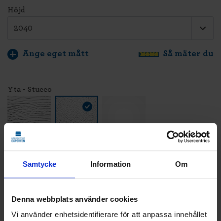
Höjd
Ange eget mått
Så mäter du
Yta - Stucco
Färg - Vit - RAL 9016
Samtycke
Information
Om
Denna webbplats använder cookies
LÄGG TILL
Vi använder enhetsidentifierare för att anpassa innehållet