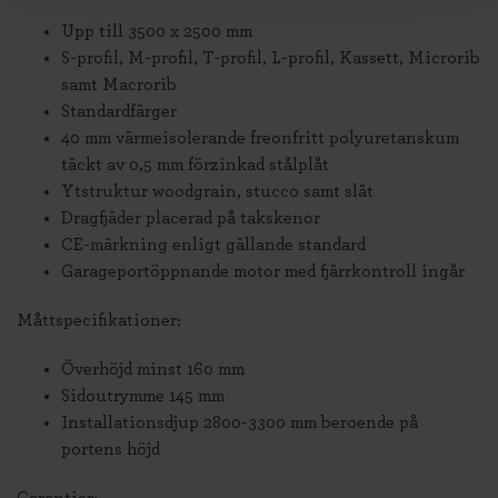
Upp till 3500 x 2500 mm
S-profil, M-profil, T-profil, L-profil, Kassett, Microrib
samt Macrorib
Standardfärger
40 mm värmeisolerande freonfritt polyuretanskum
täckt av 0,5 mm förzinkad stålplåt
Ytstruktur woodgrain, stucco samt slät
Dragfjäder placerad på takskenor
CE-märkning enligt gällande standard
Garageportöppnande motor med fjärrkontroll ingår
Måttspecifikationer:
Överhöjd minst 160 mm
Sidoutrymme 145 mm
Installationsdjup 2800-3300 mm beroende på
portens höjd