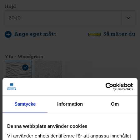
Höjd
Ange eget mått
Så mäter du
Yta - Woodgrain
Färg - Vit - RAL 9016
Samtycke
Information
Om
Denna webbplats använder cookies
LÄGG TILL
Vi använder enhetsidentifierare för att anpassa innehållet