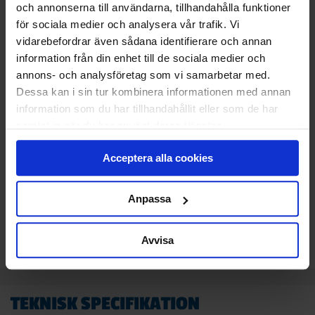
STANDARDMONTAGE
och annonserna till användarna, tillhandahålla funktioner
Vi monterar och CE-märker din nya port.
för sociala medier och analysera vår trafik. Vi
Den gamla tar vi med och återvinner åt dig.
vidarebefordrar även sådana identifierare och annan
information från din enhet till de sociala medier och
Klicka
här
för att se vad som ingår i ett
annons- och analysföretag som vi samarbetar med.
standardmontage.
Dessa kan i sin tur kombinera informationen med annan
information som du har tillhandahållit eller som de har
samlat in när du har använt deras tjänster.
24 100
KR
Pris
Acceptera alla cookies
Delbetala med Svea(
Info
)
Anpassa
Lägg i varukorg
Avvisa
TEKNISK SPECIFIKATION