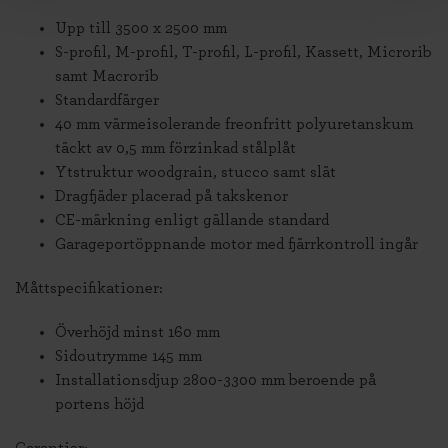
Upp till 3500 x 2500 mm
S-profil, M-profil, T-profil, L-profil, Kassett, Microrib
samt Macrorib
Standardfärger
40 mm värmeisolerande freonfritt polyuretanskum
täckt av 0,5 mm förzinkad stålplåt
Ytstruktur woodgrain, stucco samt slät
Dragfjäder placerad på takskenor
CE-märkning enligt gällande standard
Garageportöppnande motor med fjärrkontroll ingår
Måttspecifikationer:
Överhöjd minst 160 mm
Sidoutrymme 145 mm
Installationsdjup 2800-3300 mm beroende på
portens höjd