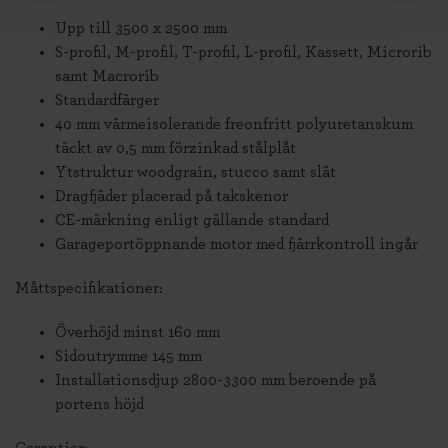
Upp till 3500 x 2500 mm
S-profil, M-profil, T-profil, L-profil, Kassett, Microrib
samt Macrorib
Standardfärger
40 mm värmeisolerande freonfritt polyuretanskum
täckt av 0,5 mm förzinkad stålplåt
Ytstruktur woodgrain, stucco samt slät
Dragfjäder placerad på takskenor
CE-märkning enligt gällande standard
Garageportöppnande motor med fjärrkontroll ingår
Måttspecifikationer:
Överhöjd minst 160 mm
Sidoutrymme 145 mm
Installationsdjup 2800-3300 mm beroende på
portens höjd