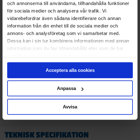
STANDARDMONTAGE
och annonserna till användarna, tillhandahålla funktioner
Vi monterar och CE-märker din nya port.
för sociala medier och analysera vår trafik. Vi
Den gamla tar vi med och återvinner åt dig.
vidarebefordrar även sådana identifierare och annan
information från din enhet till de sociala medier och
Klicka
här
för att se vad som ingår i ett
annons- och analysföretag som vi samarbetar med.
standardmontage.
Dessa kan i sin tur kombinera informationen med annan
information som du har tillhandahållit eller som de har
samlat in när du har använt deras tjänster.
22 138
KR
Pris
Acceptera alla cookies
Delbetala med Svea(
Info
)
Anpassa
Lägg i varukorg
Avvisa
TEKNISK SPECIFIKATION