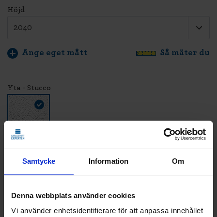
Höjd
Ange eget mått
Så mäter du
Yta - Stucco
Färg - Vit - RAL 9016
Samtycke
Information
Om
Denna webbplats använder cookies
LÄGG TILL
Vi använder enhetsidentifierare för att anpassa innehållet