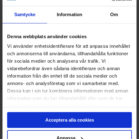
1 100
KR
Pris
Samtycke
Information
Om
Delbetala med Svea(
Info
)
Denna webbplats använder cookies
Lägg i varukorg
Vi använder enhetsidentifierare för att anpassa innehållet
och annonserna till användarna, tillhandahålla funktioner
Beräknad leveranstid 2-5 dagar. Vid montering är
för sociala medier och analysera vår trafik. Vi
leveranstiden något längre.
vidarebefordrar även sådana identifierare och annan
information från din enhet till de sociala medier och
annons- och analysföretag som vi samarbetar med.
Dessa kan i sin tur kombinera informationen med annan
information som du har tillhandahållit eller som de har
TEKNISK SPECIFIKATION
samlat in när du har använt deras tjänster.
Temperatur -20 till 50 grader
Acceptera alla cookies
LR03/AAA batteri
868 MHz
80x80x15 mm
Anpassa