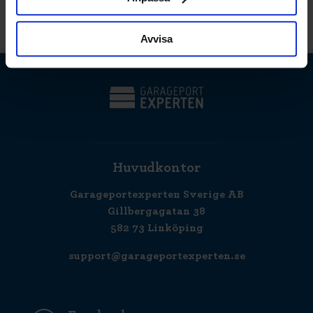
Skruv- och limmontering
Avvisa
Huvudkontor
Garageportexperten Sverige AB
Gillbergagatan 38
582 73 Linköping
support@garageportexperten.se