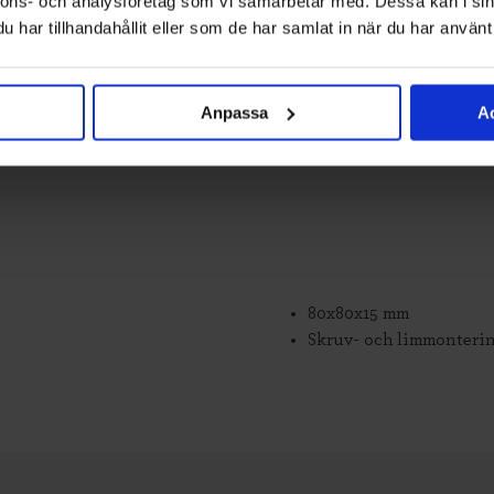
nnons- och analysföretag som vi samarbetar med. Dessa kan i sin
har tillhandahållit eller som de har samlat in när du har använt 
Anpassa
Ac
80x80x15 mm
Skruv- och limmonteri