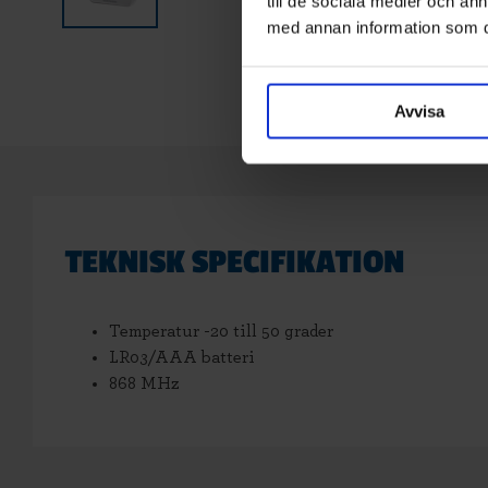
till de sociala medier och a
med annan information som du 
Avvisa
TEKNISK SPECIFIKATION
Temperatur -20 till 50 grader
LR03/AAA batteri
868 MHz