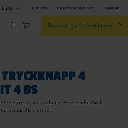
Om oss
Integritetspolicy
Karriär
j butik
Boka ett gratis hembesök
TRYCKKNAPP 4
IT 4 BS
 för styrning av 4 enheter. För inomhusbruk.
Hörmanns alla motorer.