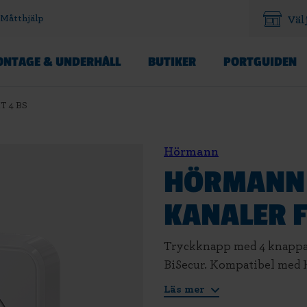
Måtthjälp
Väl
NTAGE & UNDERHÅLL
BUTIKER
PORTGUIDEN
T 4 BS
Hörmann
HÖRMANN 
KANALER F
Tryckknapp med 4 knappar
BiSecur. Kompatibel med 
Läs mer