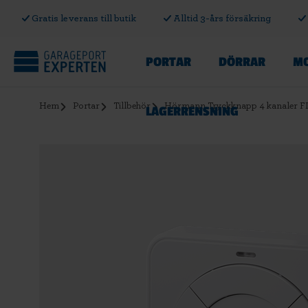
Gratis leverans till butik
Alltid 3-års försäkring
PORTAR
DÖRRAR
MO
Hem
Portar
Tillbehör
Hörmann Tryckknapp 4 kanaler FI
LAGERRENSNING