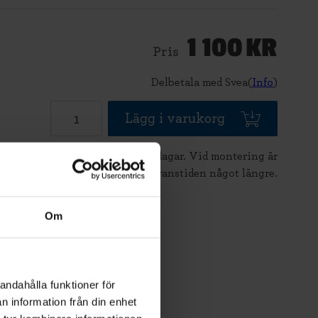
1 100
KR
Pris
Delbetala med Svea(
Info
)
Lägg i varukorg
Beräknad leveranstid 2-5 dagar. Vid montering är
leveranstiden något längre.
Om
andahålla funktioner för
n information från din enhet