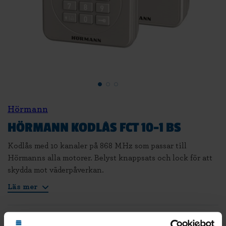
Hörmann
HÖRMANN KODLÅS FCT 10-1 BS
Kodlås med 10 kanaler på 868 MHz som passar till
Hörmanns alla motorer. Belyst knappsats och lock för att
skydda mot väderpåverkan.
Läs mer