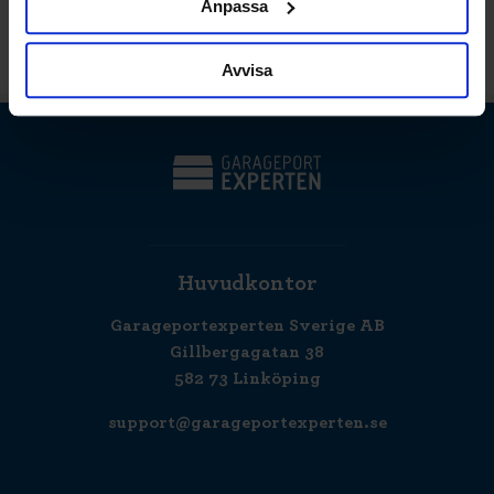
Anpassa
IP-klass 54
Temperatur -20 till 50 grader
Avvisa
Huvudkontor
Garageportexperten Sverige AB
Gillbergagatan 38
582 73 Linköping
support@garageportexperten.se