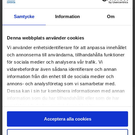
1 938
KR
Pris
Samtycke
Information
Om
Delbetala med Svea(
Info
)
Lägg i varukorg
Denna webbplats använder cookies
Vi använder enhetsidentifierare för att anpassa innehållet
Beräknad leveranstid 2-5 dagar. Vid montering är
och annonserna till användarna, tillhandahålla funktioner
leveranstiden något längre.
för sociala medier och analysera vår trafik. Vi
vidarebefordrar även sådana identifierare och annan
information från din enhet till de sociala medier och
annons- och analysföretag som vi samarbetar med.
Dessa kan i sin tur kombinera informationen med annan
TEKNISK SPECIFIKATION
information som du har tillhandahållit eller som de har
samlat in när du har använt deras tjänster.
LR03/AAA batteri
868 MHz
Acceptera alla cookies
80x80x55 mm utvändigt monterad
80x80x20 mm inbyggd