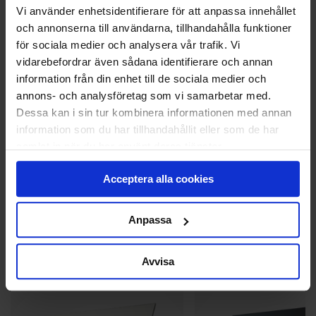
Enkelt kan räcka långt
Vi använder enhetsidentifierare för att anpassa innehållet
och annonserna till användarna, tillhandahålla funktioner
Avancerade funktioner som motorstyrning via app eller
för sociala medier och analysera vår trafik. Vi
inbyggda säkerhetssystem kostar lite extra. Men för
vidarebefordrar även sådana identifierare och annan
många räcker en manuell port – och vill du uppgradera,
information från din enhet till de sociala medier och
går det ofta att installera en motor i efterhand.
annons- och analysföretag som vi samarbetar med.
Dessa kan i sin tur kombinera informationen med annan
Design
information som du har tillhandahållit eller som de har
Även billigare garageportar finns i flera snygga modeller,
samlat in när du har använt deras tjänster.
färger och ytstrukturer. Du kan fortfarande matcha husets
stil, utan att gå över budget. Det viktigaste är att porten
Acceptera alla cookies
gör jobbet, och det gör den.
Anpassa
VÅRA MEST PRISVÄRDA PORTAR
Avvisa