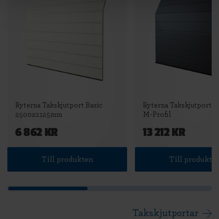
Ryterna Takskjutport Basic
Ryterna Takskjutport Ef
2500x2125mm
M-Profil
6 862 KR
13 212 KR
Till produkten
Till produkte
Takskjutportar