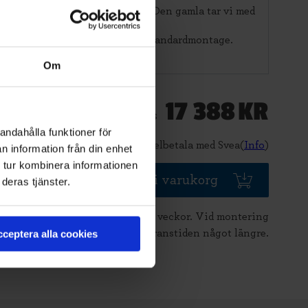
r och CE-märker din nya port. Den gamla tar vi med
nner åt dig.
r
för att se vad som ingår i ett standardmontage.
Om
17 388
KR
Pris
andahålla funktioner för
Delbetala med Svea(
Info
)
n information från din enhet
 tur kombinera informationen
Lägg i varukorg
deras tjänster.
Beräknad leveranstid 6-8 veckor. Vid montering
är leveranstiden något längre.
ceptera alla cookies