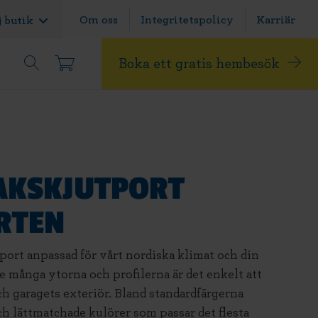
Om oss
Integritetspolicy
Karriär
j butik
Boka ett gratis hembesök
AKSKJUTPORT
RTEN
port anpassad för vårt nordiska klimat och din
e många ytorna och profilerna är det enkelt att
 garagets exteriör. Bland standardfärgerna
ch lättmatchade kulörer som passar det flesta