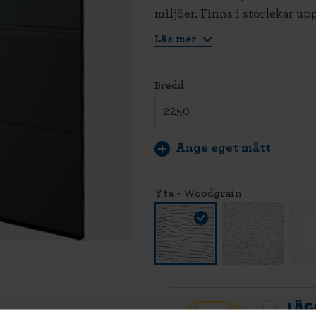
miljöer. Finns i storlekar u
Läs mer
Bredd
Ange eget mått
Yta - Woodgrain
LÄG