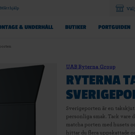
Måtthjälp
Väl
NTAGE & UNDERHÅLL
BUTIKER
PORTGUIDEN
porten
UAB Ryterna Group
RYTERNA T
SVERIGEPO
Sverigeporten är en takskjut
personliga smak. Tack vare d
matcha porten med husets och
hittar du flera uppskattade o