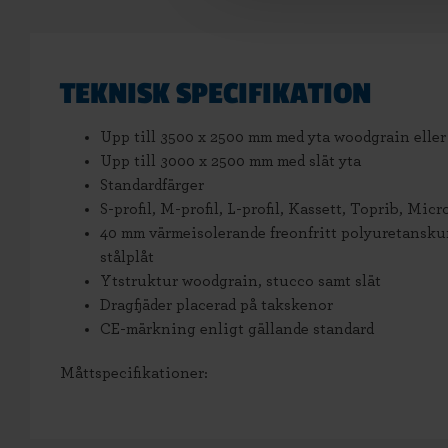
TEKNISK SPECIFIKATION
Upp till 3500 x 2500 mm med yta woodgrain eller
Upp till 3000 x 2500 mm med slät yta
Standardfärger
S-profil, M-profil, L-profil, Kassett, Toprib, Mic
40 mm värmeisolerande freonfritt polyuretansku
stålplåt
Ytstruktur woodgrain, stucco samt slät
Dragfjäder placerad på takskenor
CE-märkning enligt gällande standard
Måttspecifikationer: