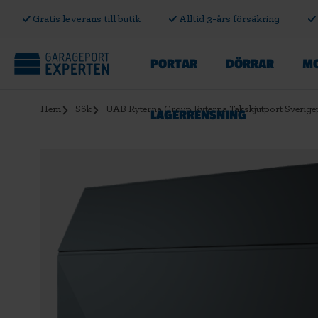
Gratis leverans till butik
Alltid 3-års försäkring
PORTAR
DÖRRAR
MO
Hem
Sök
UAB Ryterna Group Ryterna Takskjutport Sverige
LAGERRENSNING