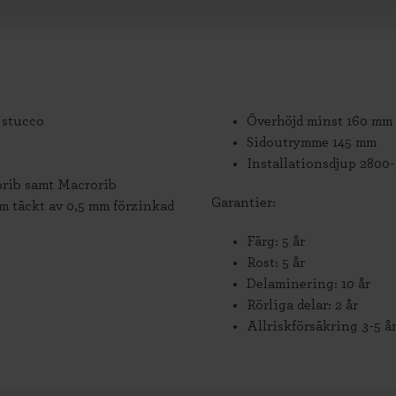
 stucco
Överhöjd minst 160 mm
Sidoutrymme 145 mm
Installationsdjup 2800
rorib samt Macrorib
Garantier:
m täckt av 0,5 mm förzinkad
Färg: 5 år
Rost: 5 år
Delaminering: 10 år
Rörliga delar: 2 år
Allriskförsäkring 3-5 å