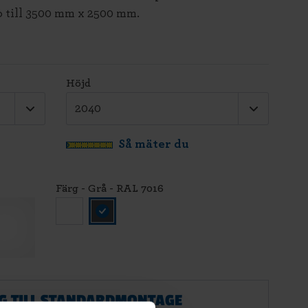
pp till 3500 mm x 2500 mm.
Höjd
Så mäter du
Färg - Grå - RAL 7016
G TILL STANDARDMONTAGE