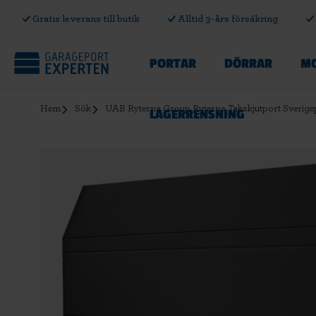
Gratis leverans till butik
Alltid 3-års försäkring
PORTAR
DÖRRAR
MO
Hem
Sök
UAB Ryterna Group Ryterna Takskjutport Sverig
LAGERRENSNING