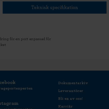
Teknisk specifikation
dring för en port anpassad för
cket
cebook
Dokumentarkiv
rageportexperten
Leverantörer
Bli en av oss!
stagram
Karriär