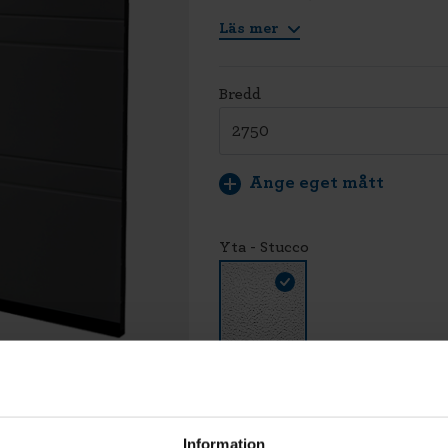
Läs mer
Bredd
Ange eget mått
Yta - Stucco
LÄG
Vi montera
Information