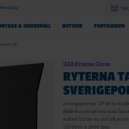
Måtthjälp
Väl
NTAGE & UNDERHÅLL
BUTIKER
PORTGUIDEN
eporten UP
UAB Ryterna Group
RYTERNA T
SVERIGEPO
Sverigeporten UP är en stark
fjäderkonstruktion som finns 
enkelt hittar en stil på port
till 6000 x 3000 mm.