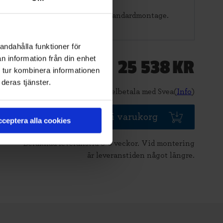
nner åt dig.
r
för att se vad som ingår i ett standardmontage.
andahålla funktioner för
n information från din enhet
25 538
KR
Pris
 tur kombinera informationen
deras tjänster.
Delbetala med Svea(
Info
)
Lägg i varukorg
ceptera alla cookies
Beräknad leveranstid 6-8 veckor. Vid montering
är leveranstiden något längre.