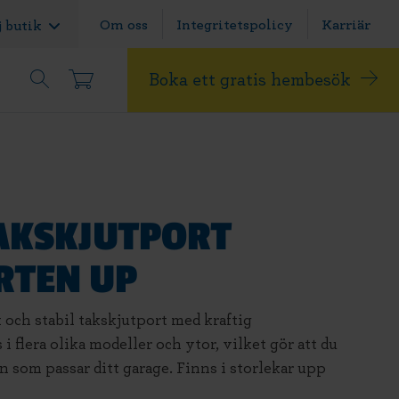
Om oss
Integritetspolicy
Karriär
j butik
Boka ett gratis hembesök
AKSKJUTPORT
RTEN UP
 och stabil takskjutport med kraftig
i flera olika modeller och ytor, vilket gör att du
en som passar ditt garage. Finns i storlekar upp