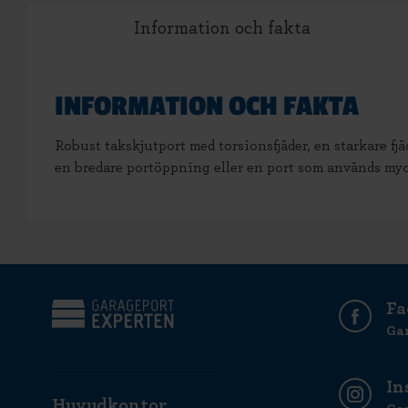
Information och fakta
INFORMATION OCH FAKTA
Robust takskjutport med torsionsfjäder, en starkare fjä
en bredare portöppning eller en port som används my
Fa
Ga
In
Huvudkontor