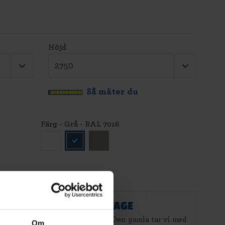
Höjd
Så mäter du
Färg - Grå - RAL 7016
G TILL STANDARDMONTAGE
r och CE-märker din nya port. Den gamla tar vi med
Om