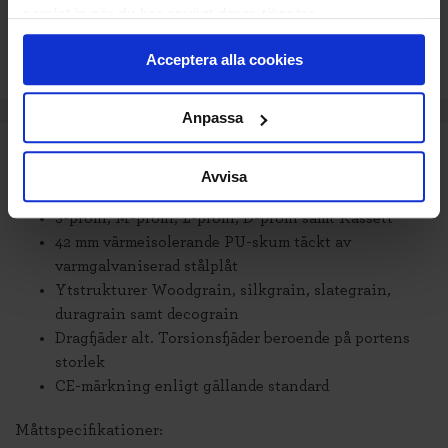
samlat in när du har använt deras tjänster.
är leveranstiden något längre.
Acceptera alla cookies
Anpassa
TEKNISK SPECIFIKATION
Avvisa
Upp till 3000 x 2500 mm
S-profil, M-profil, L-profil, D-profil samt Kassett
42 mm värmeisolerande PU-skum täckt av
varmgalvaniserad stålplåt
Ytstrukturer Woodgrain, silkgrain, slategrain,
duragrain samt decograin
Dragfjäder alt. Torsionsfjäder beroende på portens
storlek
CE-märkning enligt gällande standard
Måttspecifikationer: