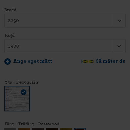
Bredd
Höjd
Ange eget mått
Så mäter du
Yta - Decograin
Färg - Träfärg - Rosewood