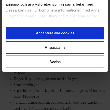
annons- och analysföretag som vi samarbetar med.
Lägg i varukorg
Dessa kan i sin tur kombinera informationen med annan
information som du har tillhandahållit eller som de har
Beräknad leveranstid 6-8 veckor. Vid montering
samlat in när du har använt deras tjänster.
är leveranstiden något längre.
Acceptera alla cookies
Anpassa
TEKNISK SPECIFIKATION
Avvisa
Upp till 3500 x 2500 mm med yta woodgrain eller
stucco
Upp till 3000 x 2500 mm med slät yta
Standardfärger
S-profil, M-profil, L-profil, Kassett, Toprib, Microrib
samt Macrorib
40 mm värmeisolerande freonfritt polyuretanskum
täckt av 0,5 mm förzinkad stålplåt