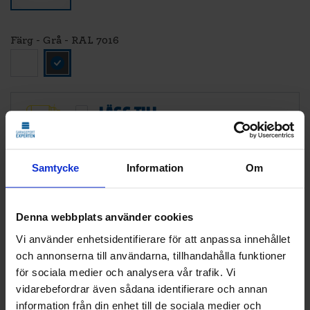
Färg - Grå - RAL 7016
LÄGG TILL
STANDARDMONTAGE
Vi monterar och CE-märker din nya port.
Den gamla tar vi med och återvinner åt dig.
Samtycke
Information
Om
Klicka
här
för att se vad som ingår i ett
standardmontage.
Denna webbplats använder cookies
Vi använder enhetsidentifierare för att anpassa innehållet
19 512
KR
och annonserna till användarna, tillhandahålla funktioner
Pris
för sociala medier och analysera vår trafik. Vi
vidarebefordrar även sådana identifierare och annan
Delbetala med Svea(
Info
)
information från din enhet till de sociala medier och