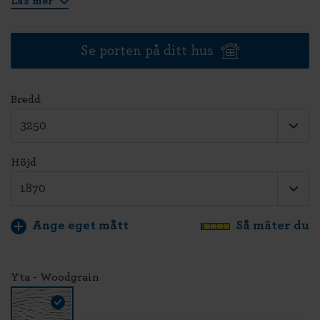
Läs mer
Se porten på ditt hus
Bredd
Höjd
Ange eget mått
Så mäter du
Yta - Woodgrain