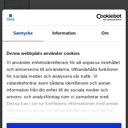
Färg - Valfri RAL-färg
Samtycke
Information
Om
39 800
KR
Denna webbplats använder cookies
Pris
Vi använder enhetsidentifierare för att anpassa innehållet
Delbetala med Svea(
Info
)
och annonserna till användarna, tillhandahålla funktioner
för sociala medier och analysera vår trafik. Vi
Lägg i varukorg
vidarebefordrar även sådana identifierare och annan
information från din enhet till de sociala medier och
annons- och analysföretag som vi samarbetar med.
Beräknad leveranstid på offert. Vid montering är
Dessa kan i sin tur kombinera informationen med annan
leveranstiden något längre.
information som du har tillhandahållit eller som de har
samlat in när du har använt deras tjänster.