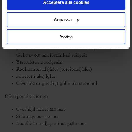
Acceptera alla cookies
TEKNISK SPECIFIKATION
Anpassa
Upp till 6000 mm i bredd och 3000 mm i höjd
Valfri RAL-färg
Avvisa
S-profil
40 mm värmeisolerande freonfritt polyuretanskum
täckt av 0,5 mm förzinkad stålplåt
Ytstruktur woodgrain
Axelmonterad fjäder (torsionsfjäder)
Fönster i akrylglas
CE-märkning enligt gällande standard
Måttspecifikationer:
Överhöjd minst 210 mm
Sidoutrymme 90 mm
Installationsdjup minst 3460 mm