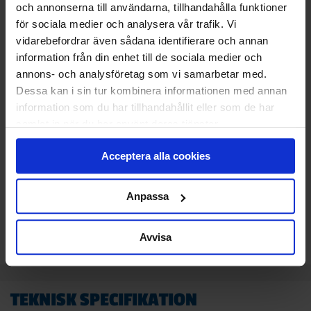
STANDARDMONTAGE
och annonserna till användarna, tillhandahålla funktioner
Vi monterar och CE-märker din nya port.
för sociala medier och analysera vår trafik. Vi
Den gamla tar vi med och återvinner åt dig.
vidarebefordrar även sådana identifierare och annan
information från din enhet till de sociala medier och
Klicka
här
för att se vad som ingår i ett
annons- och analysföretag som vi samarbetar med.
standardmontage.
Dessa kan i sin tur kombinera informationen med annan
information som du har tillhandahållit eller som de har
samlat in när du har använt deras tjänster.
22 138
KR
Pris
Acceptera alla cookies
Delbetala med Svea(
Info
)
Anpassa
Lägg i varukorg
Avvisa
TEKNISK SPECIFIKATION