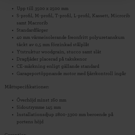
Upp till 3500 x 2500 mm
S-profil, M-profil, T-profil, L-profil, Kassett, Microrib
samt Macrorib
Standardfärger
40 mm värmeisolerande freonfritt polyuretanskum
täckt av 0,5 mm förzinkad stålplåt
Ytstruktur woodgrain, stucco samt slät
Dragfjäder placerad på takskenor
CE-märkning enligt gällande standard
Garageportöppnande motor med fjärrkontroll ingår
Måttspecifikationer:
Överhöjd minst 160 mm
Sidoutrymme 145 mm
Installationsdjup 2800-3300 mm beroende på
portens höjd