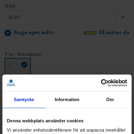
Höjd
Ange eget mått
Så mäter du
Yta - Woodgrain
Färg - Grön - RAL 6009
Samtycke
Information
Om
Denna webbplats använder cookies
LÄGG TILL
Vi använder enhetsidentifierare för att anpassa innehållet