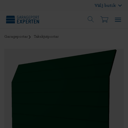
Välj butik
Garageportar
Takskjutportar