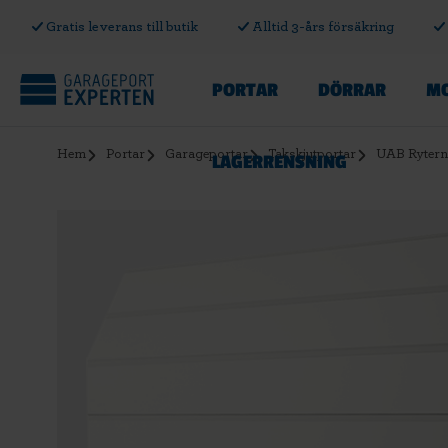
Gratis leverans till butik
Alltid 3-års försäkring
PORTAR
DÖRRAR
MO
Hem
Portar
Garageportar
Takskjutportar
UAB Ryterna
LAGERRENSNING