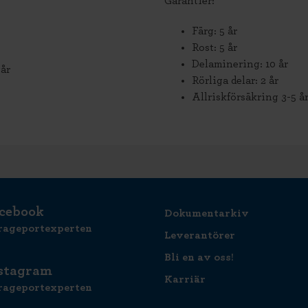
Garantier:
Färg: 5 år
Rost: 5 år
Delaminering: 10 år
år
Rörliga delar: 2 år
Allriskförsäkring 3-5 å
cebook
Dokumentarkiv
rageportexperten
Leverantörer
Bli en av oss!
stagram
Karriär
rageportexperten