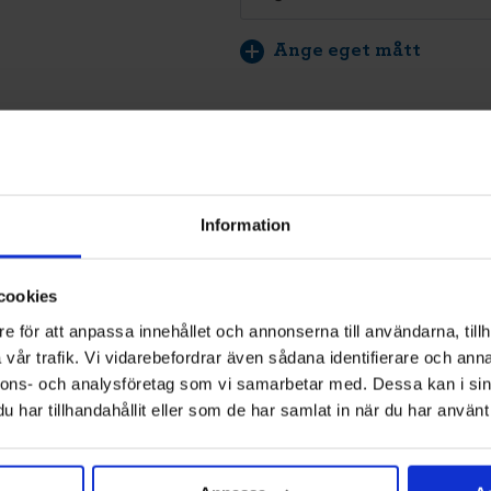
Ange eget mått
Yta - Woodgrain
Information
LÄG
cookies
Vi montera
e för att anpassa innehållet och annonserna till användarna, tillh
och återvi
vår trafik. Vi vidarebefordrar även sådana identifierare och anna
Klicka
hä
nnons- och analysföretag som vi samarbetar med. Dessa kan i sin
har tillhandahållit eller som de har samlat in när du har använt 