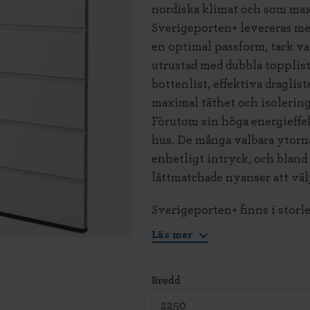
nordiska klimat och som max
Sverigeporten+ levereras med
en optimal passform, tack va
utrustad med dubbla topplist
bottenlist, effektiva draglist
maximal täthet och isolering
Förutom sin höga energieffekt
hus. De många valbara ytorna
enhetligt intryck, och bland
lättmatchade nyanser att väl
Sverigeporten+ finns i storl
Läs mer
Bredd