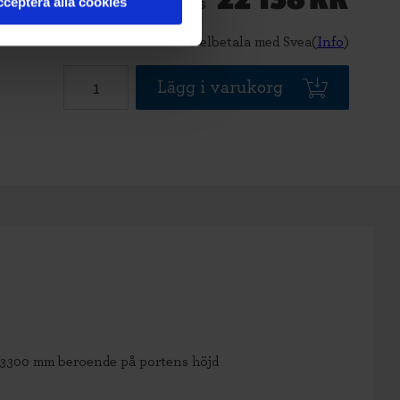
ceptera alla cookies
Pris
Delbetala med Svea(
Info
)
Lägg i varukorg
-3300 mm beroende på portens höjd