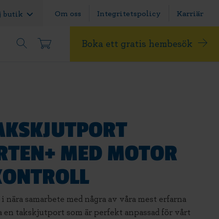
Om oss
Integritetspolicy
Karriär
j butik
Boka ett gratis hembesök
AKSKJUTPORT
RTEN+ MED MOTOR
KONTROLL
i nära samarbete med några av våra mest erfarna
a en takskjutport som är perfekt anpassad för vårt