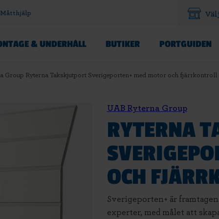
Måtthjälp
Väl
NTAGE & UNDERHÅLL
BUTIKER
PORTGUIDEN
 Group Ryterna Takskjutport Sverigeporten+ med motor och fjärrkontroll
UAB Ryterna Group
RYTERNA T
SVERIGEPO
OCH FJÄRR
Sverigeporten+ är framtagen 
experter, med målet att skap