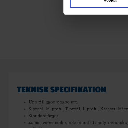
Avvisa
TEKNISK SPECIFIKATION
Upp till 3500 x 2500 mm
S-profil, M-profil, T-profil, L-profil, Kassett, M
Standardfärger
40 mm värmeisolerande freonfritt polyuretansku