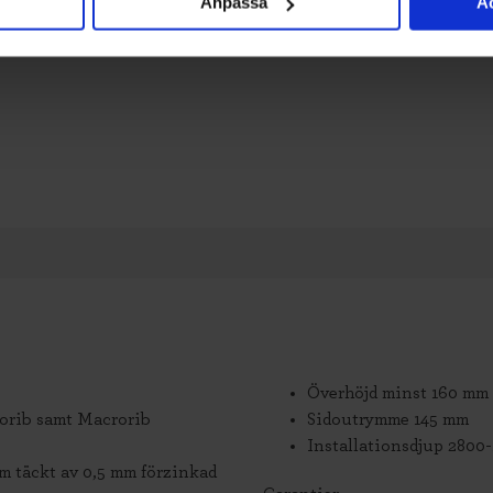
Anpassa
Ac
Överhöjd minst 160 mm
icrorib samt Macrorib
Sidoutrymme 145 mm
Installationsdjup 2800
m täckt av 0,5 mm förzinkad