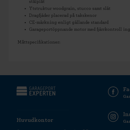
stålplåt
Ytstruktur woodgrain, stucco samt slät
Dragfjäder placerad på takskenor
CE-märkning enligt gällande standard
Garageportöppnande motor med fjärrkontroll ing
Måttspecifikationer:
Fa
Ga
In
Huvudkontor
Ga