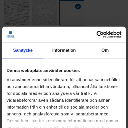
Färg - Vit - RAL 9016
Samtycke
Information
Om
19 512
KR
Pris
Denna webbplats använder cookies
Vi använder enhetsidentifierare för att anpassa innehållet
Delbetala med Svea(
Info
)
och annonserna till användarna, tillhandahålla funktioner
för sociala medier och analysera vår trafik. Vi
Lägg i varukorg
vidarebefordrar även sådana identifierare och annan
information från din enhet till de sociala medier och
Beräknad leveranstid 6-8 veckor. Vid montering
annons- och analysföretag som vi samarbetar med.
är leveranstiden något längre.
Dessa kan i sin tur kombinera informationen med annan
information som du har tillhandahållit eller som de har