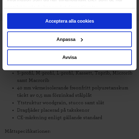
samlat in när du har använt deras tjänster.
Acceptera alla cookies
TEKNISK SPECIFIKATION
Anpassa
Upp till 3500 x 2500 mm med yta woodgrain eller
stucco
Avvisa
Upp till 3000 x 2500 mm med slät yta
Standardfärger
S-profil, M-profil, L-profil, Kassett, Toprib, Microrib
samt Macrorib
40 mm värmeisolerande freonfritt polyuretanskum
täckt av 0,5 mm förzinkad stålplåt
Ytstruktur woodgrain, stucco samt slät
Dragfjäder placerad på takskenor
CE-märkning enligt gällande standard
Måttspecifikationer: