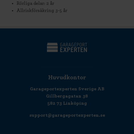
Rörliga delar: 2 år
Allriskförsäkring 3-5 år
Huvudkontor
Garageportexperten Sverige AB
Gillbergagatan 38
582 73 Linköping
support@garageportexperten.se