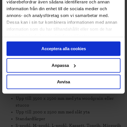
15 425
KR
Pris
vidarebefordrar även sådana identifierare och annan
information från din enhet till de sociala medier och
Delbetala med Svea(
Info
)
annons- och analysföretag som vi samarbetar med.
Dessa kan i sin tur kombinera informationen med annan
Lägg i varukorg
information som du har tillhandahållit eller som de har
samlat in när du har använt deras tjänster.
Beräknad leveranstid 6-8 veckor. Vid montering
Acceptera alla cookies
är leveranstiden något längre.
Anpassa
Avvisa
TEKNISK SPECIFIKATION
Upp till 3500 x 2500 mm med yta woodgrain eller
stucco
Upp till 3000 x 2500 mm med slät yta
Standardfärger
S-profil, M-profil, L-profil, Kassett, Toprib, Microrib