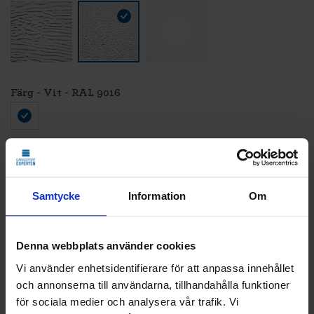
Färg - Vit - RAL 9016
LÄGG TILL
STANDARDMONTAGE
Samtycke
Information
Om
Vi monterar och CE-märker din nya port.
Den gamla tar vi med och återvinner åt dig.
Klicka
här
för att se vad som ingår i ett
Denna webbplats använder cookies
standardmontage.
Vi använder enhetsidentifierare för att anpassa innehållet
och annonserna till användarna, tillhandahålla funktioner
för sociala medier och analysera vår trafik. Vi