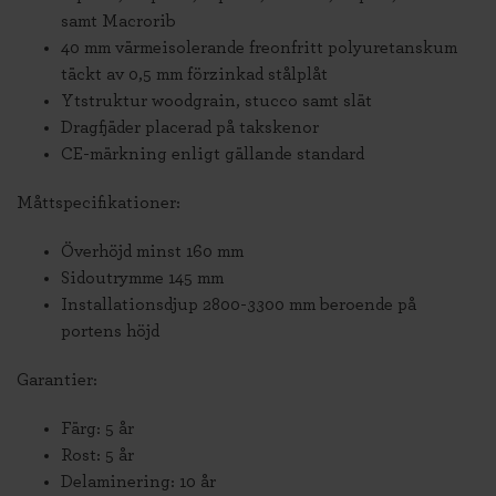
samt Macrorib
40 mm värmeisolerande freonfritt polyuretanskum
täckt av 0,5 mm förzinkad stålplåt
Ytstruktur woodgrain, stucco samt slät
Dragfjäder placerad på takskenor
CE-märkning enligt gällande standard
Måttspecifikationer:
Överhöjd minst 160 mm
Sidoutrymme 145 mm
Installationsdjup 2800-3300 mm beroende på
portens höjd
Garantier:
Färg: 5 år
Rost: 5 år
Delaminering: 10 år