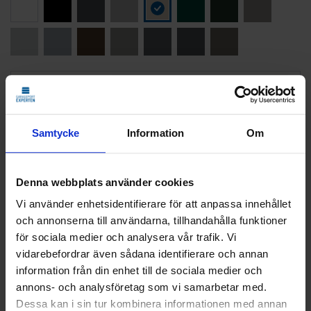
LÄGG TILL
STANDARDMONTAGE
Vi monterar och CE-märker din nya port.
Samtycke
Information
Om
Den gamla tar vi med och återvinner åt dig.
Klicka
här
för att se vad som ingår i ett
standardmontage.
Denna webbplats använder cookies
Vi använder enhetsidentifierare för att anpassa innehållet
och annonserna till användarna, tillhandahålla funktioner
21 025
KR
för sociala medier och analysera vår trafik. Vi
Pris
vidarebefordrar även sådana identifierare och annan
information från din enhet till de sociala medier och
Delbetala med Svea(
Info
)
annons- och analysföretag som vi samarbetar med.
Dessa kan i sin tur kombinera informationen med annan
Lägg i varukorg