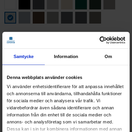
LÄGG TILL
STANDARDMONTAGE
Vi monterar och CE-märker din nya port.
Samtycke
Information
Om
Den gamla tar vi med och återvinner åt dig.
Klicka
här
för att se vad som ingår i ett
standardmontage.
Denna webbplats använder cookies
Vi använder enhetsidentifierare för att anpassa innehållet
och annonserna till användarna, tillhandahålla funktioner
21 025
KR
för sociala medier och analysera vår trafik. Vi
Pris
vidarebefordrar även sådana identifierare och annan
information från din enhet till de sociala medier och
Delbetala med Svea(
Info
)
annons- och analysföretag som vi samarbetar med.
Dessa kan i sin tur kombinera informationen med annan
Lägg i varukorg