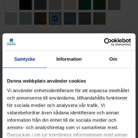
LÄGG TILL
STANDARDMONTAGE
Vi monterar och CE-märker din nya port.
Samtycke
Information
Om
Den gamla tar vi med och återvinner åt dig.
Klicka
här
för att se vad som ingår i ett
standardmontage.
Denna webbplats använder cookies
Vi använder enhetsidentifierare för att anpassa innehållet
och annonserna till användarna, tillhandahålla funktioner
21 025
KR
för sociala medier och analysera vår trafik. Vi
Pris
vidarebefordrar även sådana identifierare och annan
information från din enhet till de sociala medier och
Delbetala med Svea(
Info
)
annons- och analysföretag som vi samarbetar med.
Dessa kan i sin tur kombinera informationen med annan
Lägg i varukorg